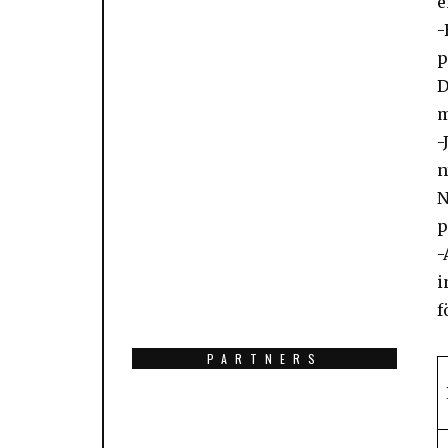
e
-
p
D
m
-
n
N
p
-
i
f
PARTNERS