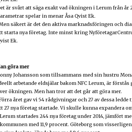
et är svårt att säga exakt vad ökningen i Lerum från år 
arametrar spelar in menar Åsa Qvist Ek.
Men säkert är det den aktiva marknadsföringen och dia
tt starta nya företag. Inte minst kring NyföretagarCent
vist Ek.
an göra mer
onny Johansson som tillsammans med sin hustru Mon
deellt arbetande eldsjälar bakom NFC Lerum, är förstås 
ver ökningen. Men han tror att det går att göra mer.
Förra året gav vi 54 rådgivningar och 27 av dessa ledde t
tt 27 nya företag startade. Vi skulle kunna expandera om
 Lerum startades 244 nya företag under 2014, jämfört me
 kommunen med 11,9 procent. Göteborg som visserligen