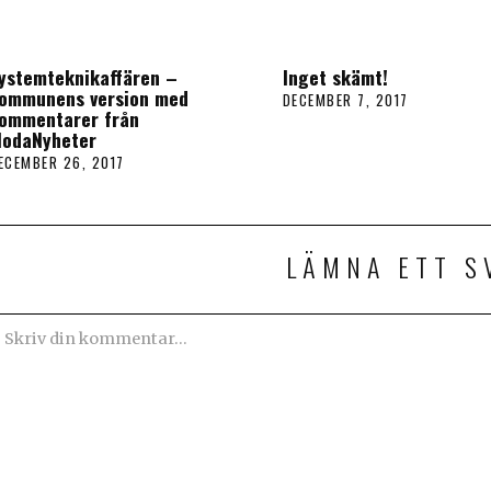
ystemteknikaffären –
Inget skämt!
ommunens version med
DECEMBER 7, 2017
ommentarer från
lodaNyheter
ECEMBER 26, 2017
M
A
J
2
4
LÄMNA ETT S
,
2
0
2
4