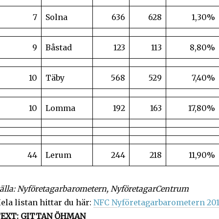
7
Solna
636
628
1,30%
9
Båstad
123
113
8,80%
10
Täby
568
529
7,40%
10
Lomma
192
163
17,80%
44
Lerum
244
218
11,90%
älla: Nyföretagarbarometern, NyföretagarCentrum
ela listan hittar du här:
NFC Nyföretagarbarometern 20
EXT: GITTAN ÖHMAN