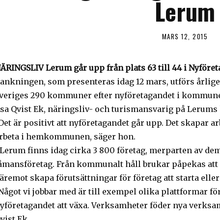
Lerum
MARS 12, 2015
ÄRINGSLIV Lerum går upp från plats 63 till 44 i Nyföre
ankningen, som presenteras idag 12 mars, utförs årlig
veriges 290 kommuner efter nyföretagandet i kommun
sa Qvist Ek, näringsliv- och turismansvarig på Lerums
Det är positivt att nyföretagandet går upp. Det skapar ar
rbeta i hemkommunen, säger hon.
 Lerum finns idag cirka 3 800 företag, merparten av de
åmansföretag. Från kommunalt håll brukar påpekas at
äremot skapa förutsättningar för företag att starta eller
Något vi jobbar med är till exempel olika plattformar f
yföretagandet att växa. Verksamheter föder nya verksamh
vist Ek.