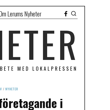
Om Lerums Nyheter
Facebook
HETER
RBETE MED LOKALPRESSEN
IV
/
NYHETER
företagande i