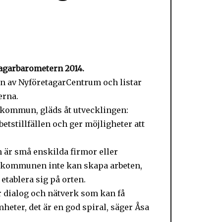
tagarbarometern 2014.
en av NyföretagarCentrum och listar
erna.
 kommun, gläds åt utvecklingen:
betstillfällen och ger möjligheter att
m är små enskilda firmor eller
t kommunen inte kan skapa arbeten,
 etablera sig på orten.
ör dialog och nätverk som kan få
eter, det är en god spiral, säger Åsa