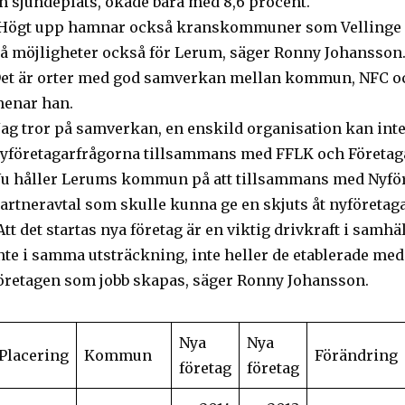
n sjundeplats, ökade bara med 8,6 procent.
Högt upp hamnar också kranskommuner som Vellinge 
å möjligheter också för Lerum, säger Ronny Johansson
et är orter med god samverkan mellan kommun, NFC och
enar han.
Jag tror på samverkan, en enskild organisation kan inte
yföretagarfrågorna tillsammans med FFLK och Företag
u håller Lerums kommun på att tillsammans med Nyföre
artneravtal som skulle kunna ge en skjuts åt nyföreta
Att det startas nya företag är en viktig drivkraft i samhä
nte i samma utsträckning, inte heller de etablerade med r
öretagen som jobb skapas, säger Ronny Johansson.
Nya
Nya
Placering
Kommun
Förändring
företag
företag