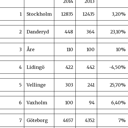
2014
2013
1
Stockholm
12835
12435
3,20%
2
Danderyd
448
364
23,10%
3
Åre
110
100
10%
4
Lidingö
422
442
-4,50%
5
Vellinge
303
241
25,70%
6
Vaxholm
100
94
6,40%
7
Göteborg
4657
4352
7%