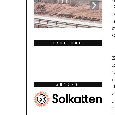
D
p
-
a
Q
FACEBOOK
K
R
i
ö
ANNONS
-
a
I
i