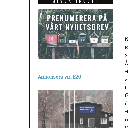
MISSA INGET!
N
R
S
Å
-
Annonsera vid E20
a
I
f
d
-
n
Q