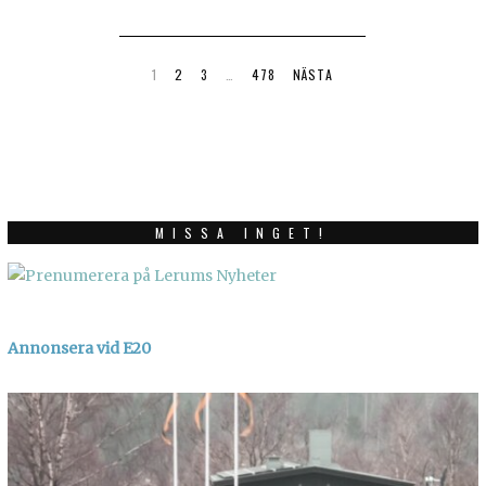
1
8
,
2
1
2
3
…
478
NÄSTA
0
2
6
MISSA INGET!
Annonsera vid E20