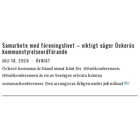
Samarbete med föreningslivet – viktigt säger Öckerös
kommunstyrelseordförande
JULI 18, 2026
J
ÖVRIGT
U
Öckerö kommun är bland annat känt för Hönökonferensen.
L
Hönökonferensen är en av Sveriges största kristna
I
1
Mer
sommarkonferenser. Den arrangeras årligen under juli månad
9
,
2
0
2
6