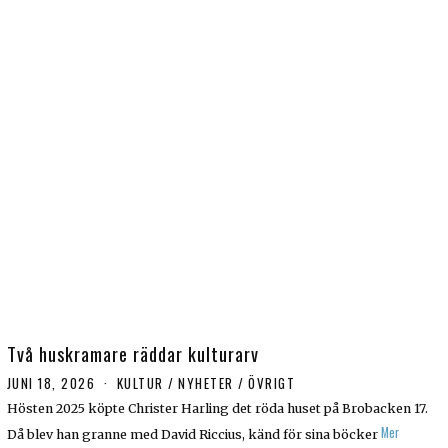
Två huskramare räddar kulturarv
JUNI 18, 2026
J
KULTUR
/
NYHETER
/
ÖVRIGT
U
Hösten 2025 köpte Christer Harling det röda huset på Brobacken 17.
N
Mer
Då blev han granne med David Riccius, känd för sina böcker
I