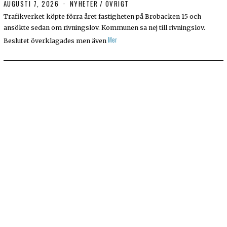
AUGUSTI 7, 2026
A
NYHETER
/
ÖVRIGT
U
Trafikverket köpte förra året fastigheten på Brobacken 15 och
G
ansökte sedan om rivningslov. Kommunen sa nej till rivningslov.
U
S
Mer
Beslutet överklagades men även
T
I
7
,
2
0
2
6