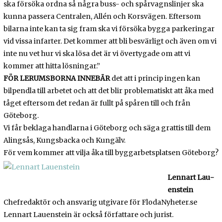
ska försöka ordna så några buss- och spårvagnslinjer ska
kunna passera Centralen, Allén och Korsvägen. Eftersom
bilarna inte kan ta sig fram ska vi försöka bygga parkeringar
vid vissa infarter. Det kommer att bli besvärligt och även om vi
inte nu vet hur vi ska lösa det är vi övertygade om att vi
kommer att hitta lösningar.”
FÖR LERUMSBORNA INNEBÄR
det att i princip ingen kan
bilpendla till arbetet och att det blir problematiskt att åka med
tåget eftersom det redan är fullt på spåren till och från
Göteborg.
Vi får beklaga handlarna i Göteborg och säga grattis till dem
Alingsås, Kungsbacka och Kungälv.
För vem kommer att vilja åka till byggarbetsplatsen Göteborg?
Lennart Lau­
enstein
Chefre­dak­tör och ansva­rig utgi­vare för FlodaNyheter.se
Lennart Lau­enstein är också för­fat­tare och jurist.