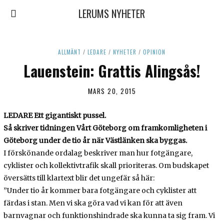
LERUMS NYHETER
ALLMÄNT
/
LEDARE
/
NYHETER
/
OPINION
Lauenstein: Grattis Alingsås!
MARS 20, 2015
LEDARE Ett gigantiskt pussel.
Så skriver tidningen Vårt Göteborg om framkomligheten i
Göteborg under de tio år när Västlänken ska byggas.
I förskönande ordalag beskriver man hur fotgängare,
cyklister och kollektivtrafik skall prioriteras. Om budskapet
översätts till klartext blir det ungefär så här:
”Under tio år kommer bara fotgängare och cyklister att
färdas i stan. Men vi ska göra vad vi kan för att även
barnvagnar och funktionshindrade ska kunna ta sig fram. Vi