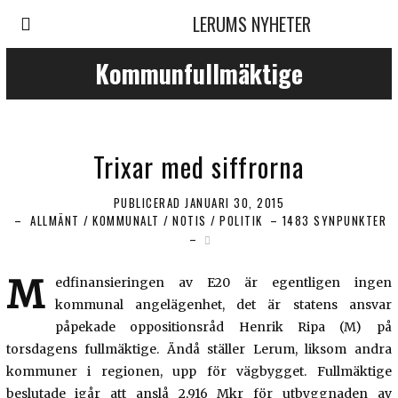
LERUMS NYHETER
Kommunfullmäktige
Trixar med siffrorna
PUBLICERAD
JANUARI 30, 2015
ALLMÄNT
/
KOMMUNALT
/
NOTIS
/
POLITIK
1483 SYNPUNKTER
M
edfinansieringen av E20 är egentligen ingen
kommunal angelägenhet, det är statens ansvar
påpekade oppositionsråd Henrik Ripa (M) på
torsdagens fullmäktige. Ändå ställer Lerum, liksom andra
kommuner i regionen, upp för vägbygget. Fullmäktige
beslutade igår att anslå 2,916 Mkr för utbyggnaden av