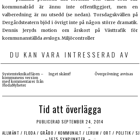
kommunalråd är ännu inte offentliggjort, men en
valberedning är nu utsedd (se nedan). Torsdagskvällen på
Dergårdsteatern bjöd i övrigt inte på någon större dramatik.
Dennis Jeryds motion om årskort på Västtrafik för
kommunanställda avslogs. Miljöcontroller
DU KAN VARA INTRESSERAD AV
Systemteknikaffären –
Inget skämt!
Överprövning avvisas
kommunens version
med kommentarer från
FlodaNyheter
Tid att överlägga
PUBLICERAD
SEPTEMBER 24, 2014
ALLMÄNT
/
FLODA
/
GRÅBO
/
KOMMUNALT
/
LERUM
/
ORT
/
POLITIK
/
S
1675 SYNPUNKTER