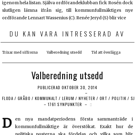
igenom hela listan. Själva ordförandeklubban fick Rosén dock
slutligen lämna ifrån sig, till kommunfullmäktiges nye
ordförande Lennart Wassenius (C). Renée Jeryd (S) blir vice
DU KAN VARA INTRESSERAD AV
Trixar med siffrorna
Valberedning utsedd
Tid att överlägga
Valberedning utsedd
PUBLICERAD
OKTOBER 30, 2014
FLODA
/
GRÅBO
/
KOMMUNALT
/
LERUM
/
NYHETER
/
ORT
/
POLITIK
/
S
1761 SYNPUNKTER
D
en nya mandatperiodens första sammanträde i
kommunfullmäktige är överstökat. Exakt hur de
politiska posterna ska fördelas och vilka som blir