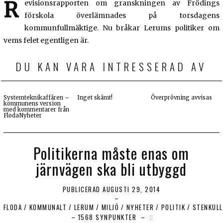
R
evisionsrapporten om granskningen av Frödings
förskola överlämnades på torsdagens
kommunfullmäktige. Nu bråkar Lerums politiker om
vems felet egentligen är.
DU KAN VARA INTRESSERAD AV
Systemteknikaffären –
Inget skämt!
Överprövning avvisas
kommunens version
med kommentarer från
FlodaNyheter
Politikerna måste enas om
järnvägen ska bli utbyggd
PUBLICERAD
AUGUSTI 29, 2014
FLODA
/
KOMMUNALT
/
LERUM
/
MILJÖ
/
NYHETER
/
POLITIK
/
STENKULL
1568 SYNPUNKTER