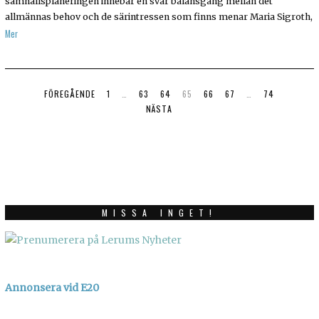
samhällsplaneringen innebär en svår balansgång mellan det
allmännas behov och de särintressen som finns menar Maria Sigroth,
Mer
FÖREGÅENDE
1
…
63
64
65
66
67
…
74
NÄSTA
MISSA INGET!
Annonsera vid E20