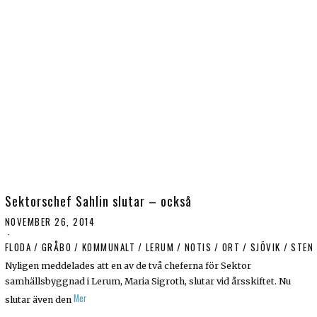
Sektorschef Sahlin slutar – också
NOVEMBER 26, 2014
FLODA
/
GRÅBO
/
KOMMUNALT
/
LERUM
/
NOTIS
/
ORT
/
SJÖVIK
/
STEN
Nyligen meddelades att en av de två cheferna för Sektor
samhällsbyggnad i Lerum, Maria Sigroth, slutar vid årsskiftet. Nu
Mer
slutar även den