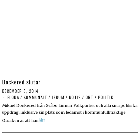
Dockered slutar
DECEMBER 3, 2014
FLODA
/
KOMMUNALT
/
LERUM
/
NOTIS
/
ORT
/
POLITIK
Mikael Dockered från Gråbo lämnar Folkpartiet och alla sina politiska
uppdrag, inklusive sin plats som ledamot i kommunfullmäktige.
Mer
Orsaken är att han