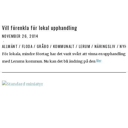
Vill förenkla för lokal upphandling
NOVEMBER 26, 2014
ALLMÄNT
/
FLODA
/
GRÅBO
/
KOMMUNALT
/
LERUM
/
NÄRINGSLIV
/
NYH
För lokala, mindre företag har det varit svårt att vinna en upphandling
Mer
med Lerums kommun. Nu kan det bli ändring på den