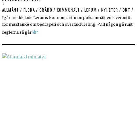
ALLMÄNT
/
FLODA
/
GRÅBO
/
KOMMUNALT
/
LERUM
/
NYHETER
/
ORT
/
S
Igår meddelade Lerums kommun att man polisanmält en leverantör
för misstanke om bedrägeri och överfakturering. -Vill någon gå runt
Mer
reglerna så går