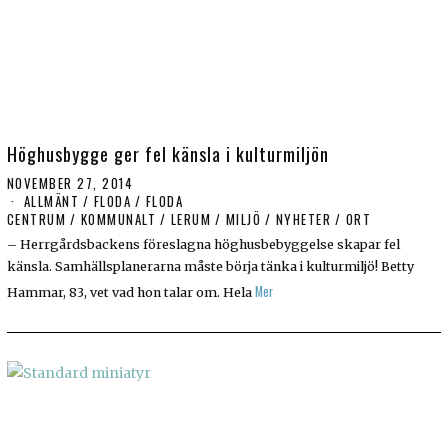
Höghusbygge ger fel känsla i kulturmiljön
NOVEMBER 27, 2014
ALLMÄNT
/
FLODA
/
FLODA
CENTRUM
/
KOMMUNALT
/
LERUM
/
MILJÖ
/
NYHETER
/
ORT
– Herrgårdsbackens föreslagna höghusbebyggelse skapar fel
känsla. Samhällsplanerarna måste börja tänka i kulturmiljö! Betty
Mer
Hammar, 83, vet vad hon talar om. Hela