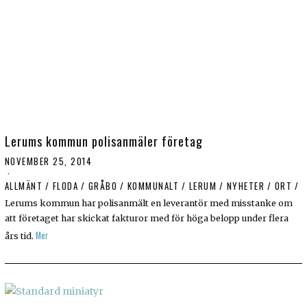
Lerums kommun polisanmäler företag
NOVEMBER 25, 2014
ALLMÄNT
/
FLODA
/
GRÅBO
/
KOMMUNALT
/
LERUM
/
NYHETER
/
ORT
/
S
Lerums kommun har polisanmält en leverantör med misstanke om
att företaget har skickat fakturor med för höga belopp under flera
Mer
års tid.