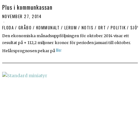
Plus i kommunkassan
NOVEMBER 27, 2014
FLODA
/
GRÅBO
/
KOMMUNALT
/
LERUM
/
NOTIS
/
ORT
/
POLITIK
/
SJÖV
Den ekonomiska månadsuppföljningen för oktober 2014 visar ett
resultat på + 112,2 miljoner kronor för perioden januari till oktober.
Mer
Helårsprognosen pekar på