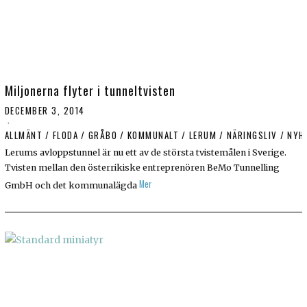
Miljonerna flyter i tunneltvisten
DECEMBER 3, 2014
ALLMÄNT
/
FLODA
/
GRÅBO
/
KOMMUNALT
/
LERUM
/
NÄRINGSLIV
/
NYH
Lerums avloppstunnel är nu ett av de största tvistemålen i Sverige.
Tvisten mellan den österrikiske entreprenören BeMo Tun­nel­ling
Mer
GmbH och det kom­mu­nalägda