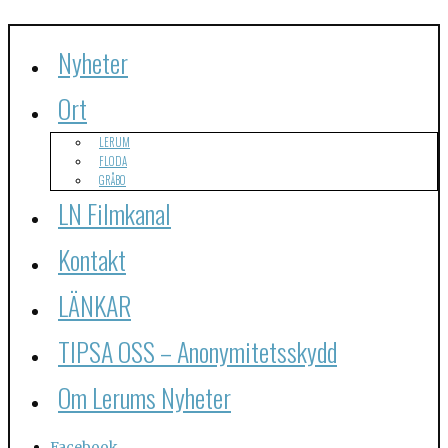
Nyheter
Ort
LERUM
FLODA
GRÅBO
LN Filmkanal
Kontakt
LÄNKAR
TIPSA OSS – Anonymitetsskydd
Om Lerums Nyheter
Facebook