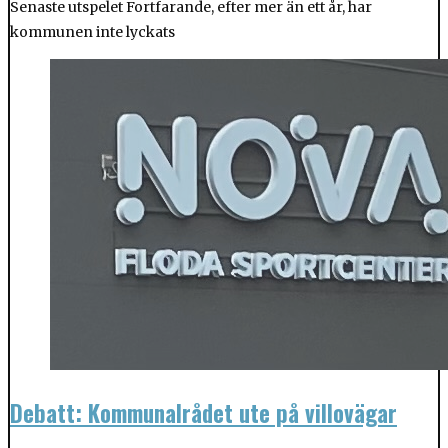
Senaste utspelet Fortfarande, efter mer än ett år, har
kommunen inte lyckats
Debatt: Kommunalrådet ute på villovägar