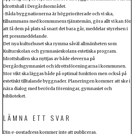
idrottshall i Dergårdsområdet.
-Båda byggnationerna är högprioriterade och vi ska,
tillsammans med kommunens tjänstemän, göra allt vi kan för
att få dem på plats så snart det bara går, meddelar styrelsen i
ett pressmeddelande.
Det nya kulturhuset ska rymma såväl allmänheten som
Kulturskolan och gymnasieskolans estetiska program.
Idrottshallen ska nyttjas av både eleverna på
Dergårdsgymnasiet och idrottsföreningarna i kommunen.
Stor vikt ska läggas både på optimal funktion men också på
estetiskt tilltalande byggnader. Planeringen kommer att ske i
nära dialog med berörda föreningar, gymnasiet och
biblioteket.
LÄMNA ETT SVAR
Din e-postadress kommer inte att publiceras.