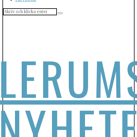
LERUM
NYHET