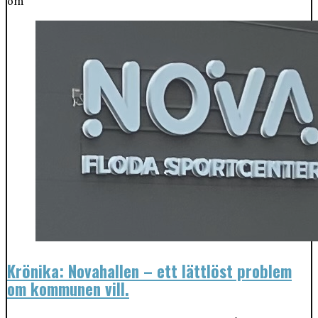
om
Krönika: Novahallen – ett lättlöst problem
om kommunen vill.