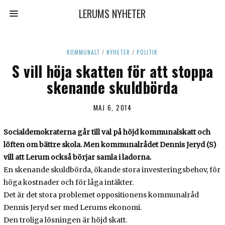
LERUMS NYHETER
KOMMUNALT
/
NYHETER
/
POLITIK
S vill höja skatten för att stoppa
skenande skuldbörda
MAJ 6, 2014
Socialdemokraterna går till val på höjd kommunalskatt och
löften om bättre skola. Men kommunalrådet Dennis Jeryd (S)
vill att Lerum också börjar samla i ladorna.
En skenande skuldbörda, ökande stora investeringsbehov, för
höga kostnader och för låga intäkter.
Det är det stora problemet oppositionens kommunalråd
Dennis Jeryd ser med Lerums ekonomi.
Den troliga lösningen är höjd skatt.