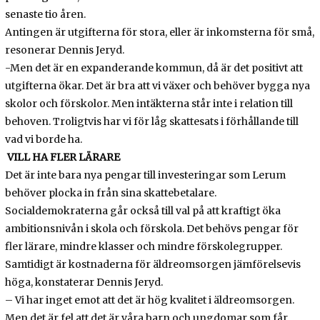
senaste tio åren.
Antingen är utgifterna för stora, eller är inkomsterna för små,
resonerar Dennis Jeryd.
-Men det är en expanderande kommun, då är det positivt att
utgifterna ökar. Det är bra att vi växer och behöver bygga nya
skolor och förskolor. Men intäkterna står inte i relation till
behoven. Troligtvis har vi för låg skattesats i förhållande till
vad vi borde ha.
VILL HA FLER LÄRARE
Det är inte bara nya pengar till investeringar som Lerum
behöver plocka in från sina skattebetalare.
Socialdemokraterna går också till val på att kraftigt öka
ambitionsnivån i skola och förskola. Det behövs pengar för
fler lärare, mindre klasser och mindre förskolegrupper.
Samtidigt är kostnaderna för äldreomsorgen jämförelsevis
höga, konstaterar Dennis Jeryd.
– Vi har inget emot att det är hög kvalitet i äldreomsorgen.
Men det är fel att det är våra barn och ungdomar som får