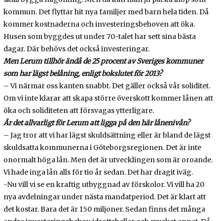
kommun. Det flyttar hit nya familjer med barn hela tiden. Då
kommer kostnaderna och investeringsbehoven att öka.
Husen som byggdes ut under 70-talet har sett sina bästa
dagar. Där behövs det också investeringar.
Men Lerum tillhör ändå de 25 procent av Sveriges kommuner
som har lägst belåning, enligt bokslutet för 2013?
– Vi närmar oss kanten snabbt. Det gäller också vår soliditet.
Om vi inte klarar att skapa större överskott kommer lånen att
öka och soliditeten att försvagas ytterligare.
Är det allvarligt för Lerum att ligga på den här lånenivån?
– Jag tror att vi har lägst skuldsättning eller är bland de lägst
skuldsatta kommunerna i Göteborgsregionen. Det är inte
onormalt höga lån. Men det är utvecklingen som är oroande.
Vi hade inga lån alls för tio år sedan. Det har dragit iväg.
-Nu vill vi se en kraftig utbyggnad av förskolor. Vi vill ha 20
nya avdelningar under nästa mandatperiod. Det är klart att
det kostar. Bara det är 150 miljoner. Sedan finns det många