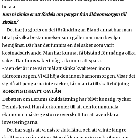
betala.
Kan ni tänka er att fördela om pengar från äldreomsorgen till
skolan?
– Det har ju gjorts en del förändringar. Bland annat har man
tittat på vilka bestämmelser som gäller när man beviljar
hemtjänst. Där har det funnits en del saker som varit
kostnadsdrivande. Man har kunnat få bistånd för många olika
saker. Där finns säkert några kronor att spara.
-Men det är inte vårt mål att sänka kvaliteten inom
äldreomsorgen. Vi vill höja den inom barnomsorgen. Visar det
sig då att pengarna inte räcker, får man ta till skattehöjning.
KONSTIG DEBATT OM LÅN
Debatten om Lerums skuldsättning har blivit konstig, tycker
Dennis Jeryd. Han återkommer till att den kommunala
ekonomin måste ge större överskott för att även klara
investeringarna.
– Det har sagts att vi måste sluta låna, och att vi inte längre
skall bygga någonting. Men då kan man ju packa ihop som