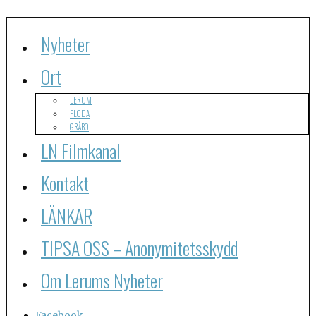
Nyheter
Ort
LERUM
FLODA
GRÅBO
LN Filmkanal
Kontakt
LÄNKAR
TIPSA OSS – Anonymitetsskydd
Om Lerums Nyheter
Facebook