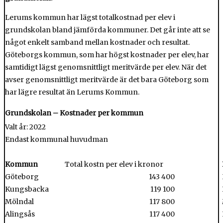
Lerums kommun har lägst totalkostnad per elev i
grundskolan bland jämförda kommuner. Det går inte att se
något enkelt samband mellan kostnader och resultat.
Göteborgs kommun, som har högst kostnader per elev, har
samtidigt lägst genomsnittligt meritvärde per elev. När det
avser genomsnittligt meritvärde är det bara Göteborg som
har lägre resultat än Lerums Kommun.
Grundskolan – Kostnader per kommun
Valt år: 2022
Endast kommunal huvudman
Kommun
Total kostn per elev i kronor
Göteborg
143 400
Kungsbacka
119 100
Mölndal
117 800
Alingsås
117 400