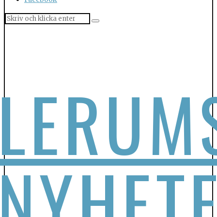
LERUM
NYHET