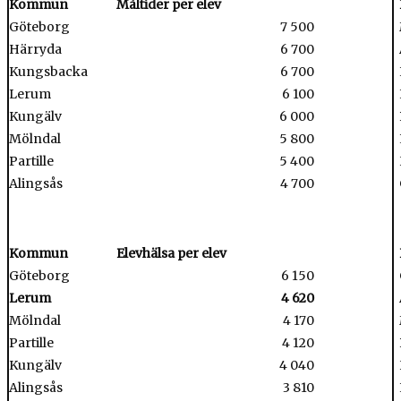
Kommun
Måltider per elev
Göteborg
7 500
Härryda
6 700
Kungsbacka
6 700
Lerum
6 100
Kungälv
6 000
Mölndal
5 800
Partille
5 400
Alingsås
4 700
Kommun
Elevhälsa per elev
Göteborg
6 150
Lerum
4 620
Mölndal
4 170
Partille
4 120
Kungälv
4 040
Alingsås
3 810