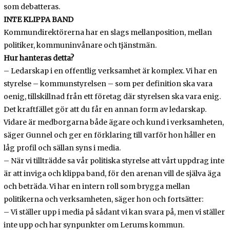
som debatteras.
INTE KLIPPA BAND
Kommundirektörerna har en slags mellanposition, mellan
politiker, kommuninvånare och tjänstmän.
Hur hanteras detta?
– Ledarskap i en offentlig verksamhet är komplex. Vi har en
styrelse – kommunstyrelsen – som per definition ska vara
oenig, tillskillnad från ett företag där styrelsen ska vara enig.
Det kraftfället gör att du får en annan form av ledarskap.
Vidare är medborgarna både ägare och kund i verksamheten,
säger Gunnel och ger en förklaring till varför hon håller en
låg profil och sällan syns i media.
– När vi tillträdde sa vår politiska styrelse att vårt uppdrag inte
är att inviga och klippa band, för den arenan vill de själva äga
och beträda. Vi har en intern roll som brygga mellan
politikerna och verksamheten, säger hon och fortsätter:
– Vi ställer upp i media på sådant vi kan svara på, men vi ställer
inte upp och har synpunkter om Lerums kommun.