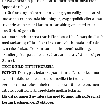
De två zoomar in på etik och att kommunen nu blivit mer
öppen än tidigare.
– Här finns ingen korruption. Vi är grymt tydliga med att vi
inte accepterar osunda bindningar, svågerpolitik eller annat
trixande. Men det är klart man kan aldrig veta med 2500
anställda, säger Håkan.
Kommundirektörerna framhåller den etiska fanan; de till och
med tackar nej till luncher för att undvika kontakter där de
kan misstänkas eller kan komma i beroendeställning.
-Studier pekar på att det är svårare att muta två än en, säger
Gunnel.
TEXT & BILD: TITTI THORSELL
FOTNOT:
Den typ av ledarskap som finns i Lerums kommun
kallas funktionellt delat ledarskap, vilket betyder:
gemensamma befogenheter och ansvar för helheten, men
arbetsuppgifterna är uppdelade mellan ledarna.
Läs del nummer 2 av intervjun med Kommundirektörerna i
Lerum fredagen den 3 oktober.