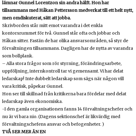
lämnar Gunnel Lorentzon sin andra hälft. Hon har
tillsammans med Håkan Pettersson medverkat till ett helt nytt,
men omdiskuterat, sätt att jobba.
Skrivborden står mitt emot varandra i det enkla
kontorsrummet för två. Gunnel står ofta och jobbar och
Håkan sitter. Fastän de har olika ansvarsområden, så styr de
förvaltningen tillsammans. Dagligen har de nytta av varandra
som bollplank.
– Alla stora frågor som rör styrning, förändringsarbete,
uppföljning, internkontroll tar vi gemensamt. Vi har delat
ledarskap! Inte dubbelt ledarskap som sägs när någon vill
vara kritisk, påpekar Gunnel.
Hon ser till skillnad från kritikerna bara fördelar med delat
ledarskap även ekonomiska.
-I den gamla organisationen fanns 14 förvaltningschefer och
nu är vi bara nio. (Dagens sektionschef är likvärdig med
förvaltningschefens ansvar och befogenheter. )
TVÅ SER MER ÄN EN