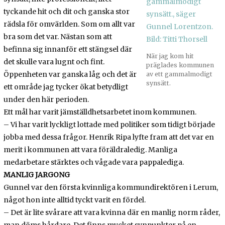
tyckande hit och dit och ganska stor
rädsla för omvärlden. Som om allt var
bra som det var. Nästan som att
befinna sig innanför ett stängsel där
När jag kom hit
det skulle vara lugnt och fint.
präglades kommunen
Öppenheten var ganska låg och det är
av ett gammalmodigt
synsätt.
ett område jag tycker ökat betydligt
under den här perioden.
Ett mål har varit jämställdhetsarbetet inom kommunen.
– Vi har varit lyckligt lottade med politiker som tidigt började
jobba med dessa frågor. Henrik Ripa lyfte fram att det var en
merit i kommunen att vara föräldraledig. Manliga
medarbetare stärktes och vågade vara pappalediga.
MANLIG JARGONG
Gunnel var den första kvinnliga kommundirektören i Lerum,
något hon inte alltid tyckt varit en fördel.
– Det är lite svårare att vara kvinna där en manlig norm råder,