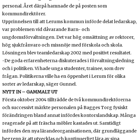
personal. Året därpå hamnade de på posten som
kommundirektörer.
Upprinnelsen till att Lerums kommun införde delat ledarskap,
var problemen vid dåvarande Barn- och
ungdomsförvaltningen. Det var hög omsättning av rektorer,
hög sjukfrånvaro och missnöje med förskola och skola.
Lösningen blev teamledarskap 2002 med positivt resultatet.
-De goda erfarenheterna diskuterades i förvaltningsledning
och i politiken. Vi hade unga studenter, trainee, som drev
frågan. Politikerna ville ha en öppenhet i Lerum för olika
sorter av ledarskap, säger Gunnel.
NYTT IN – GAMMALT UT
Första oktober 2004 tillträdde de två kommundirektörerna
och successivt märkte personalen på Bagges Torg fysiskt
förändringen bland annat infördes kontorslandskap. Många
reagerade på att fräscha möbler kastades ut. Samtidigt
infördes den nya lärandeorganisationen, där grundläggande
begrepp är att utvecklas och kontinuerligt lära av sina