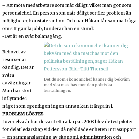
– Att möta medarbetare som mår dåligt, vilket man gör som
personalchef. En person som mår dåligt ser fler problem än
möjligheter, konstaterar hon. Och när Håkan får samma fråga
om sitt gamla jobb, funderar han en stund:
-Det är en svår balansgång.
Behovet av
resurser är
oändlig. Det är
svåra
Det du som ekonomichef känner dig bekväm
avvägningar.
med ska matchas mot den politiska
Man har stort
beställningen.
inflytande i
något som egentligen ingen annan kan tränga in i.
PROBLEM LÖSTES
I över elva år har de varit ett radarpar. 2003 blev de testpiloter
för delat ledarskap vid den då nybildade enheten Intrasupport
– en sammanslagning av ekonomi, administration och