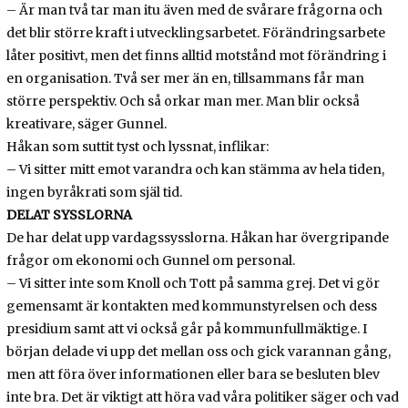
– Är man två tar man itu även med de svårare frågorna och
det blir större kraft i utvecklingsarbetet. Förändringsarbete
låter positivt, men det finns alltid motstånd mot förändring i
en organisation. Två ser mer än en, tillsammans får man
större perspektiv. Och så orkar man mer. Man blir också
kreativare, säger Gunnel.
Håkan som suttit tyst och lyssnat, inflikar:
– Vi sitter mitt emot varandra och kan stämma av hela tiden,
ingen byråkrati som själ tid.
DELAT SYSSLORNA
De har delat upp vardagssysslorna. Håkan har övergripande
frågor om ekonomi och Gunnel om personal.
– Vi sitter inte som Knoll och Tott på samma grej. Det vi gör
gemensamt är kontakten med kommunstyrelsen och dess
presidium samt att vi också går på kommunfullmäktige. I
början delade vi upp det mellan oss och gick varannan gång,
men att föra över informationen eller bara se besluten blev
inte bra. Det är viktigt att höra vad våra politiker säger och vad