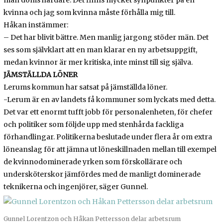
man döms hårdare. Det finns mycket synpunkter på en
kvinna och jag som kvinna måste förhålla mig till.
Håkan instämmer:
– Det har blivit bättre. Men manlig jargong stöder män. Det
ses som självklart att en man klarar en ny arbetsuppgift,
medan kvinnor är mer kritiska, inte minst till sig själva.
JÄMSTÄLLDA LÖNER
Lerums kommun har satsat på jämställda löner.
-Lerum är en av landets få kommuner som lyckats med detta.
Det var ett enormt tufft jobb för personalenheten, för chefer
och politiker som följde upp med stenhårda fackliga
förhandlingar. Politikerna beslutade under flera år om extra
löneanslag för att jämna ut löneskillnaden mellan till exempel
de kvinnodominerade yrken som förskollärare och
undersköterskor jämfördes med de manligt dominerade
teknikerna och ingenjörer, säger Gunnel.
Gunnel Lorentzon och Håkan Pettersson delar arbetsrum