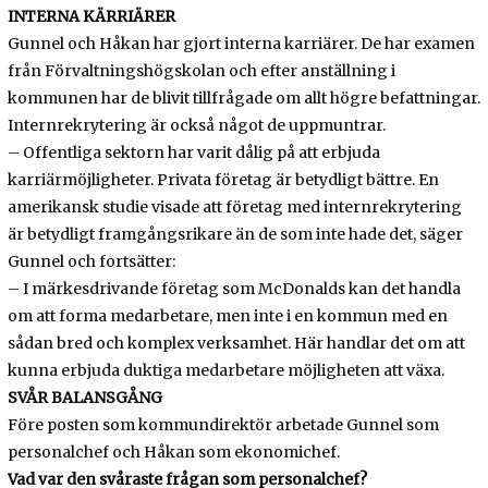
INTERNA KÄRRIÄRER
Gunnel och Håkan har gjort interna karriärer. De har examen
från Förvaltningshögskolan och efter anställning i
kommunen har de blivit tillfrågade om allt högre befattningar.
Internrekrytering är också något de uppmuntrar.
– Offentliga sektorn har varit dålig på att erbjuda
karriärmöjligheter. Privata företag är betydligt bättre. En
amerikansk studie visade att företag med internrekrytering
är betydligt framgångsrikare än de som inte hade det, säger
Gunnel och fortsätter:
– I märkesdrivande företag som McDonalds kan det handla
om att forma medarbetare, men inte i en kommun med en
sådan bred och komplex verksamhet. Här handlar det om att
kunna erbjuda duktiga medarbetare möjligheten att växa.
SVÅR BALANSGÅNG
Före posten som kommundirektör arbetade Gunnel som
personalchef och Håkan som ekonomichef.
Vad var den svåraste frågan som personalchef?