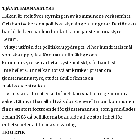
TJÄNSTEMANNASTYRE
Håkan är stolt över styrningen av kommunens verksamhet.
Och han tycker den politiska styrningen fungerar. Därför kan
han bli ledsen när han hör kritik om tjänstemannastyre i
Lerum.
-Vi styr utifrån det politiska uppdraget. Vi har hundratals mål
som ska uppfyllas. Kommunfullmäktige och
kommunstyrelsen arbetar systematiskt, slår han fast.
Inte heller Gunnel kan förstå att kritiker pratar om
tjänstemannastyre, att det skulle finnas en
maktkoncentration.
– Vi är starka för att vi är två och kan snabbare genomföra
saker. Ett mynt har alltid två sidor. Generellt inom kommunen
finns ett stort förtroende för tjänstemännen, som grundlades
redan 1983 då politikerna beslutade att ge stor frihet för
enhetschefer att forma sin vardag.
HÖG ETIK