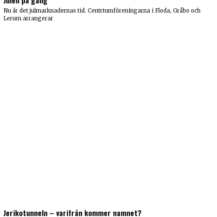
Julen på gång
Nu är det julmarknadernas tid. Centrtumföreningarna i Floda, Gråbo och
Lerum arrangerar
Jerikotunneln – varifrån kommer namnet?