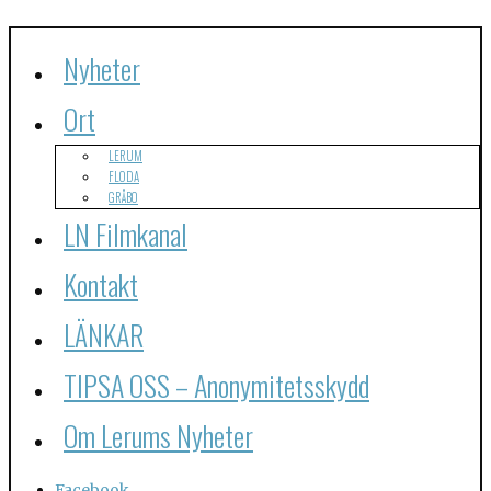
Nyheter
Ort
LERUM
FLODA
GRÅBO
LN Filmkanal
Kontakt
LÄNKAR
TIPSA OSS – Anonymitetsskydd
Om Lerums Nyheter
Facebook