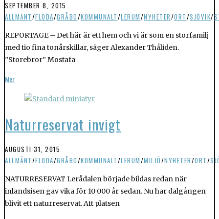
SEPTEMBER 8, 2015
ALLMÄNT
/
FLODA
/
GRÅBO
/
KOMMUNALT
/
LERUM
/
NYHETER
/
ORT
/
SJÖVIK
/
S
REPORTAGE – Det här är ett hem och vi är som en storfamilj
med tio fina tonårskillar, säger Alexander Thåliden.
”Storebror” Mostafa
Mer
Naturreservat invigt
AUGUSTI 31, 2015
ALLMÄNT
/
FLODA
/
GRÅBO
/
KOMMUNALT
/
LERUM
/
MILJÖ
/
NYHETER
/
ORT
/
SJ
NATURRESERVAT Lerådalen började bildas redan när
inlandsisen gav vika för 10 000 år sedan. Nu har dalgången
blivit ett naturreservat. Att platsen