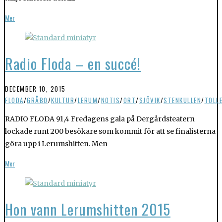
Mer
Radio Floda – en succé!
DECEMBER 10, 2015
FLODA
/
GRÅBO
/
KULTUR
/
LERUM
/
NOTIS
/
ORT
/
SJÖVIK
/
STENKULLEN
/
TOLL
RADIO FLODA 91,4 Fredagens gala på Dergårdsteatern
lockade runt 200 besökare som kommit för att se finalisterna
göra upp i Lerumshitten. Men
Mer
Hon vann Lerumshitten 2015