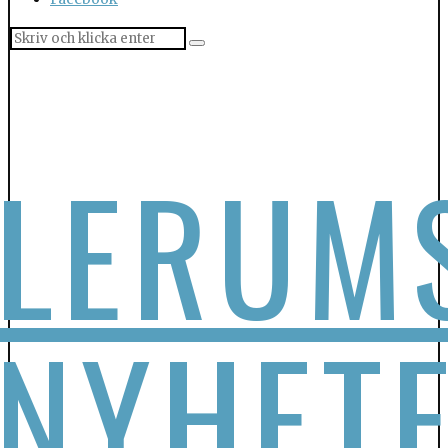
LERUM
NYHET