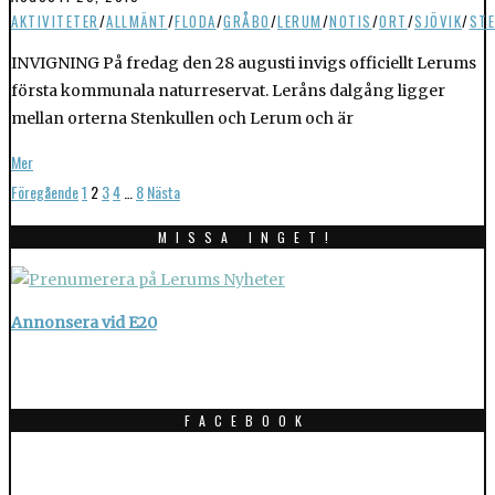
AKTIVITETER
/
ALLMÄNT
/
FLODA
/
GRÅBO
/
LERUM
/
NOTIS
/
ORT
/
SJÖVIK
/
STE
INVIGNING På fredag den 28 augusti invigs officiellt Lerums
första kommunala naturreservat. Leråns dalgång ligger
mellan orterna Stenkullen och Lerum och är
Mer
Föregående
1
2
3
4
…
8
Nästa
MISSA INGET!
Annonsera vid E20
FACEBOOK