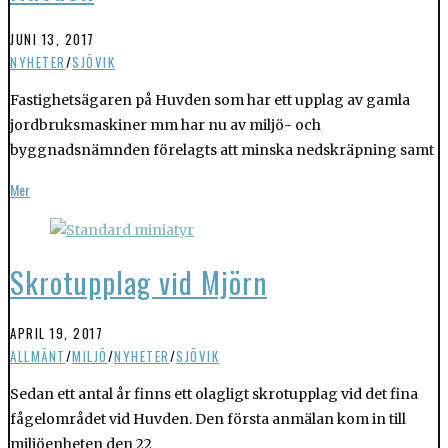
JUNI 13, 2017
NYHETER
/
SJÖVIK
Fastighetsägaren på Huvden som har ett upplag av gamla
jordbruksmaskiner mm har nu av miljö- och
byggnadsnämnden förelagts att minska nedskräpning samt
Mer
Skrotupplag vid Mjörn
APRIL 19, 2017
ALLMÄNT
/
MILJÖ
/
NYHETER
/
SJÖVIK
Sedan ett antal år finns ett olagligt skrotupplag vid det fina
fågelområdet vid Huvden. Den första anmälan kom in till
miljöenheten den 22