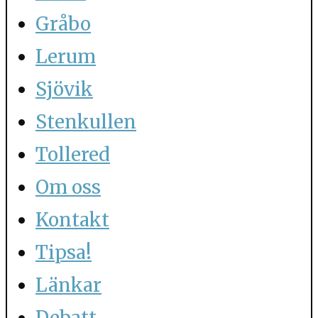
Gråbo
Lerum
Sjövik
Stenkullen
Tollered
Om oss
Kontakt
Tipsa!
Länkar
Debatt