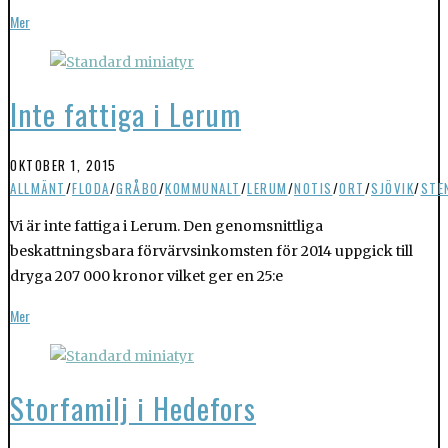
Mer
Inte fattiga i Lerum
OKTOBER 1, 2015
ALLMÄNT
/
FLODA
/
GRÅBO
/
KOMMUNALT
/
LERUM
/
NOTIS
/
ORT
/
SJÖVIK
/
STE
Vi är inte fattiga i Lerum. Den genomsnittliga
beskattningsbara förvärvsinkomsten för 2014 uppgick till
dryga 207 000 kronor vilket ger en 25:e
Mer
Storfamilj i Hedefors