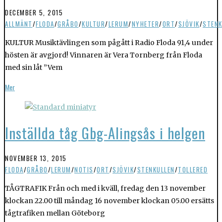
DECEMBER 5, 2015
ALLMÄNT
/
FLODA
/
GRÅBO
/
KULTUR
/
LERUM
/
NYHETER
/
ORT
/
SJÖVIK
/
STENK
KULTUR Musiktävlingen som pågått i Radio Floda 91,4 under
hösten är avgjord! Vinnaren är Vera Tornberg från Floda
med sin låt ”Vem
Mer
Inställda tåg Gbg-Alingsås i helgen
NOVEMBER 13, 2015
FLODA
/
GRÅBO
/
LERUM
/
NOTIS
/
ORT
/
SJÖVIK
/
STENKULLEN
/
TOLLERED
TÅGTRAFIK Från och med i kväll, fredag den 13 november
klockan 22.00 till måndag 16 november klockan 05.00 ersätts
tågtrafiken mellan Göteborg