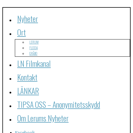
Nyheter
Ort
LERUM
FLODA
GRÅBO
LN Filmkanal
Kontakt
LÄNKAR
TIPSA OSS – Anonymitetsskydd
Om Lerums Nyheter
Facebook