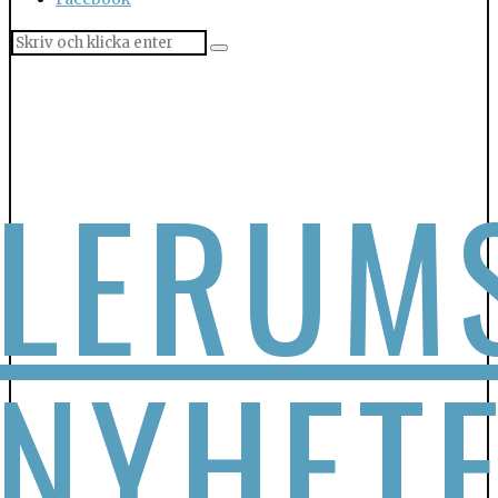
LERUM
NYHET