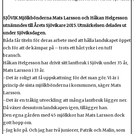
SJÖVIK Mjölkbönderna Mats Larsson och Håkan Helgesson
utnämndes till Årets Sjövikare 2015. Utmärkelsen delades ut
under Sjöviksdagen.
Båda får titeln för deras arbete med att hålla landskapet öppet
och för att de kämpar på – trots ett hårt yrke i en tuff
bransch.
Håkan Helgesson har drivit sitt lantbruk i Sjövik under 35 år,
Mats Larsson i 33 år.
–Det är roligt att få uppskattning för det man gör. Vi är i
princip de sista mjölkbönderna i kommunen, säger Mats
Larsson.
–Det är en tråkig utveckling att många lantbruk lägger ner.
Då växer dessutom landskapen igen, tillägger han.
Den egna gården med 45 mjölkkor har Mats Larsson dock
gott hopp om.
–Jag kör på. Och jag har två juniorer, Patrik och Malin, som