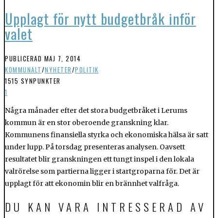
Upplagt för nytt budgetbråk inför
valet
PUBLICERAD
MAJ 7, 2014
KOMMUNALT
/
NYHETER
/
POLITIK
1515 SYNPUNKTER
1
Några månader efter det stora budgetbråket i Lerums
kommun är en stor oberoende granskning klar.
Kommunens finansiella styrka och ekonomiska hälsa är satt
under lupp. På torsdag presenteras analysen. Oavsett
resultatet blir granskningen ett tungt inspel i den lokala
valrörelse som partierna ligger i startgroparna för. Det är
upplagt för att ekonomin blir en brännhet valfråga.
DU KAN VARA INTRESSERAD AV