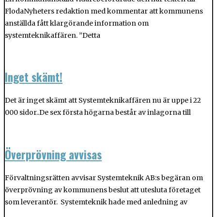
FlodaNyheters redaktion med kommentar att kommunens
anställda fått klargörande information om
systemteknikaffären. ”Detta
Inget skämt!
Det är inget skämt att Systemteknikaffären nu är uppe i 22
000 sidor..De sex första högarna består av inlagorna till
Överprövning avvisas
Förvaltningsrätten avvisar Systemteknik AB:s begäran om
överprövning av kommunens beslut att utesluta företaget
som leverantör. Systemteknik hade med anledning av