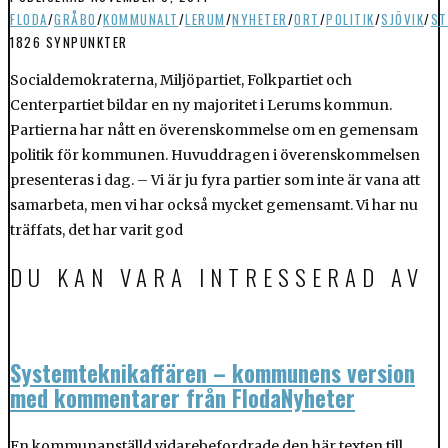
FLODA
/
GRÅBO
/
KOMMUNALT
/
LERUM
/
NYHETER
/
ORT
/
POLITIK
/
SJÖVIK
/
ST
1826 SYNPUNKTER
Socialdemokraterna, Miljöpartiet, Folkpartiet och
Centerpartiet bildar en ny majoritet i Lerums kommun.
Partierna har nått en överenskommelse om en gemensam
politik för kommunen. Huvuddragen i överenskommelsen
presenteras i dag. – Vi är ju fyra partier som inte är vana att
samarbeta, men vi har också mycket gemensamt. Vi har nu
träffats, det har varit god
DU KAN VARA INTRESSERAD AV
Systemteknikaffären – kommunens version
med kommentarer från FlodaNyheter
En kommunanställd vidarebefordrade den här texten till