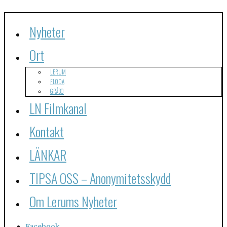
Nyheter
Ort
LERUM
FLODA
GRÅBO
LN Filmkanal
Kontakt
LÄNKAR
TIPSA OSS – Anonymitetsskydd
Om Lerums Nyheter
Facebook