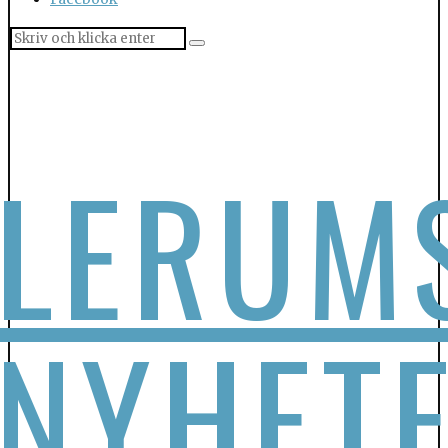
LERUM
NYHET