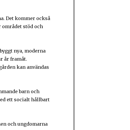
rna. Det kommer också
r området stöd och
 byggt nya, moderna
r år framåt.
ävegården kan användas
ommande barn och
 ett socialt hållbart
rnen och ungdomarna