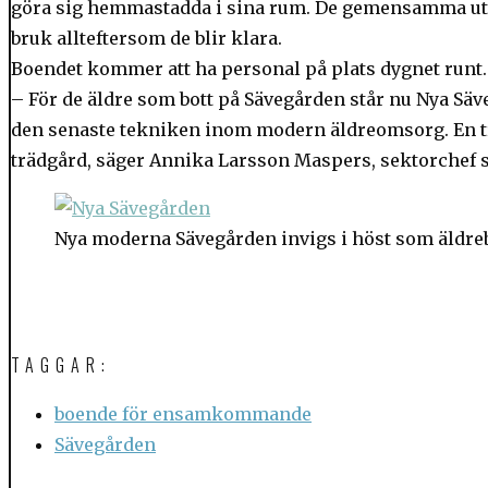
göra sig hemmastadda i sina rum. De gemensamma utr
bruk allteftersom de blir klara.
Boendet kommer att ha personal på plats dygnet runt.
– För de äldre som bott på Sävegården står nu Nya Säve
den senaste tekniken inom modern äldreomsorg. En t
trädgård, säger Annika Larsson Maspers, sektorchef 
Nya moderna Sävegården invigs i höst som äldre
TAGGAR:
boende för ensamkommande
Sävegården