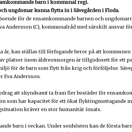
samkommande barn i kommunal regi.
ungdomar kunna flytta in i Sävegården i Floda.
rdigt boende för de ensamkommande barnen och ungdoma
 Eva Andersson (C), kommunalråd med särskilt ansvar fö
 år, kan ställas till förfogande beror på att kommunen
v platser inom äldreomsorgen är tillgodosett för ett pa
miljö för de barn som flytt från krig och förföljelse. S
r Eva Andersson.
pdrag att skyndsamt ta fram fler bostäder för ensamk
 som har kapacitet för ett ökat flyktingmottagande med
ituation kräver en stor humanitär insats.
de barn i veckan. Under senhösten kan de första ba