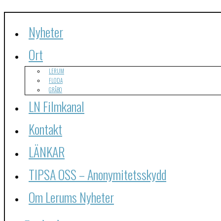
Nyheter
Ort
LERUM
FLODA
GRÅBO
LN Filmkanal
Kontakt
LÄNKAR
TIPSA OSS – Anonymitetsskydd
Om Lerums Nyheter