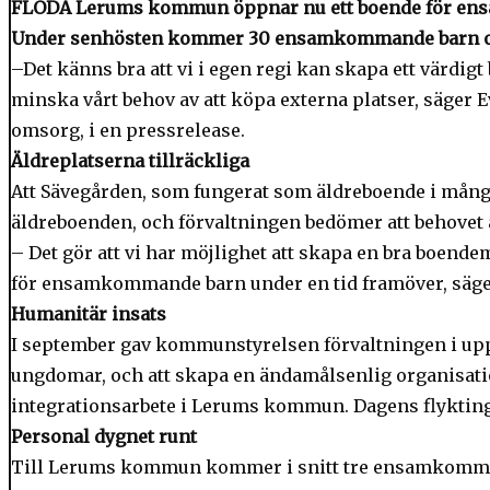
FLODA Lerums kommun öppnar nu ett boende för en
Under senhösten kommer 30 ensamkommande barn och 
–Det känns bra att vi i egen regi kan skapa ett vä
minska vårt behov av att köpa externa platser, säger
omsorg, i en pressrelease.
Äldreplatserna tillräckliga
Att Sävegården, som fungerat som äldreboende i många
äldreboenden, och förvaltningen bedömer att behovet a
– Det gör att vi har möjlighet att skapa en bra boende
för ensamkommande barn under en tid framöver, säge
Humanitär insats
I september gav kommunstyrelsen förvaltningen i up
ungdomar, och att skapa en ändamålsenlig organisation
integrationsarbete i Lerums kommun. Dagens flyktings
Personal dygnet runt
Till Lerums kommun kommer i snitt tre ensamkomman