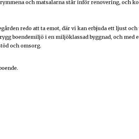
ymmena och matsalarna står inför renovering, och ko
gården redo att ta emot, där vi kan erbjuda ett ljust o
rygg boendemiljö i en miljöklassad byggnad, och med 
stöd och omsorg.
boende.