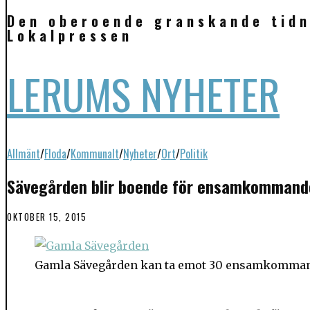
Den oberoende granskande tidn
Lokalpressen
LERUMS NYHETER
Allmänt
/
Floda
/
Kommunalt
/
Nyheter
/
Ort
/
Politik
Sävegården blir boende för ensamkommand
OKTOBER 15, 2015
Gamla Sävegården kan ta emot 30 ensamkomman