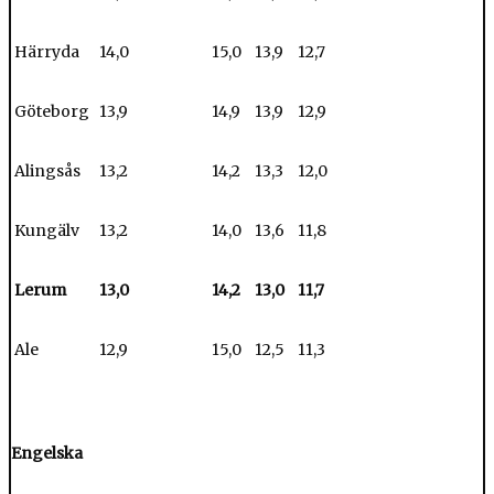
Härryda
14,0
15,0
13,9
12,7
Göteborg
13,9
14,9
13,9
12,9
Alingsås
13,2
14,2
13,3
12,0
Kungälv
13,2
14,0
13,6
11,8
Lerum
13,0
14,2
13,0
11,7
Ale
12,9
15,0
12,5
11,3
Engelska