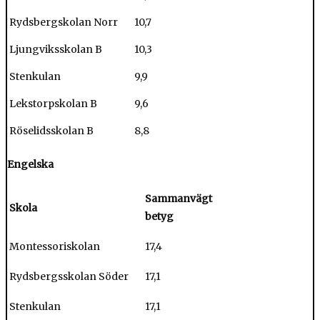
Rydsbergskolan Norr
10,7
Ljungviksskolan B
10,3
Stenkulan
9,9
Lekstorpskolan B
9,6
Röselidsskolan B
8,8
Engelska
Sammanvägt
Skola
betyg
Montessoriskolan
17,4
Rydsbergsskolan Söder
17,1
Stenkulan
17,1