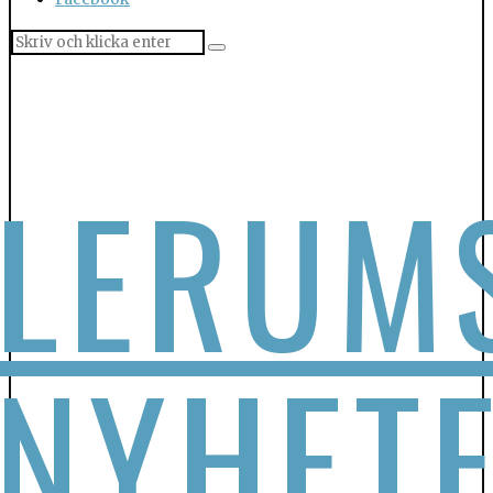
LERUM
NYHET