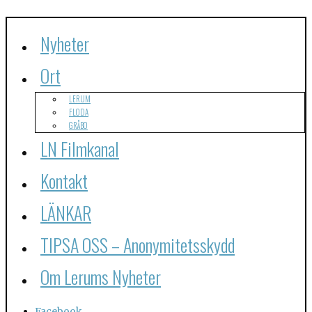
Nyheter
Ort
LERUM
FLODA
GRÅBO
LN Filmkanal
Kontakt
LÄNKAR
TIPSA OSS – Anonymitetsskydd
Om Lerums Nyheter
Facebook