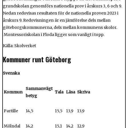
grundskolan genomförs nationella prov i årskurs 3, 6 och 9.
Nedan redovisas resultaten för de nationella proven 2023 i
årskurs 9. Redovisningen är en jämförelse dels mellan
göteborgskommunerna, dels mellan kommunens skolor.
Montessoriskolan i Floda ligger som vanligt i topp.
Källa: Skolverket
Kommuner runt Göteborg
Svenska
Sammanvägt
Kommun
Tala
Läsa
Skriva
betyg
Partille
14,5
15,5
13,9
13,9
Mölndal
14,2
15,1
14,2
12,9