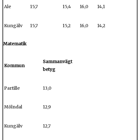
Ale
15,7
15,4
16,0
14,1
Kungälv
15,7
15,2
16,0
14,2
Matematik
Sammanvägt
Kommun
betyg
Partille
13,0
Mölndal
12,9
Kungälv
12,7