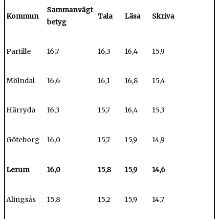
Sammanvägt
Kommun
Tala
Läsa
Skriva
betyg
Partille
16,7
16,3
16,4
15,9
Mölndal
16,6
16,1
16,8
15,4
Härryda
16,3
15,7
16,4
15,3
Göteborg
16,0
15,7
15,9
14,9
Lerum
16,0
15,8
15,9
14,6
Alingsås
15,8
15,2
15,9
14,7