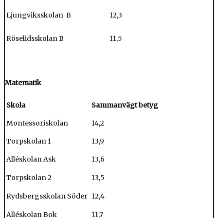
Ljungviksskolan B
12,3
Röselidsskolan B
11,5
Matematik
Skola
Sammanvägt betyg
Montessoriskolan
14,2
Torpskolan 1
13,9
Alléskolan Ask
13,6
Torpskolan 2
13,5
Rydsbergsskolan Söder
12,4
Alléskolan Bok
11,7