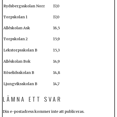
Rydsbergsskolan Norr
17,0
Torpskolan 1
17,0
Alléskolan Ask
16,5
Torpskolan 2
15,9
Lekstorpsskolan B
15,3
Alléskolan Bok
14,9
Röselidsskolan B
14,8
Ljungviksskolan B
14,7
LÄMNA ETT SVAR
Din e-postadress kommer inte att publiceras.