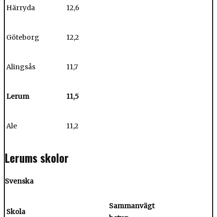
Härryda
12,6
Göteborg
12,2
Alingsås
11,7
Lerum
11,5
Ale
11,2
Lerums skolor
Svenska
Sammanvägt
Skola