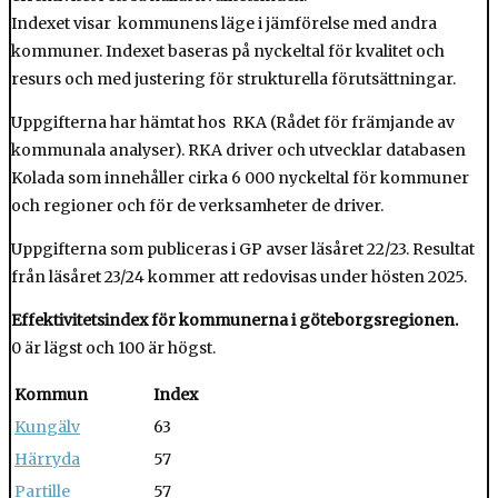
Indexet visar kommunens läge i jämförelse med andra
kommuner. Indexet baseras på nyckeltal för kvalitet och
resurs och med justering för strukturella förutsättningar.
Uppgifterna har hämtat hos RKA (Rådet för främjande av
kommunala analyser). RKA driver och utvecklar databasen
Kolada som innehåller cirka 6 000 nyckeltal för kommuner
och regioner och för de verksamheter de driver.
Uppgifterna som publiceras i GP avser läsåret 22/23. Resultat
från läsåret 23/24 kommer att redovisas under hösten 2025.
Effektivitetsindex för kommunerna i göteborgsregionen.
0 är lägst och 100 är högst.
Kommun
Index
Kungälv
63
Härryda
57
Partille
57