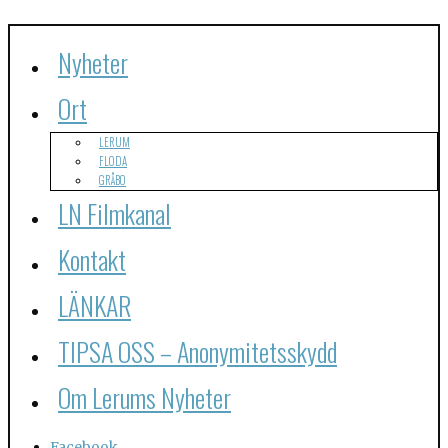
Nyheter
Ort
LERUM
FLODA
GRÅBO
LN Filmkanal
Kontakt
LÄNKAR
TIPSA OSS – Anonymitetsskydd
Om Lerums Nyheter
Facebook