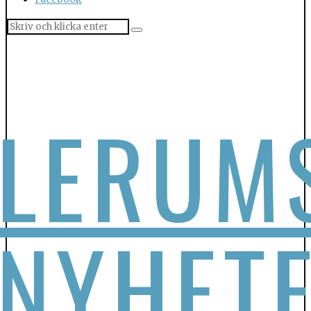
LERUM
NYHET