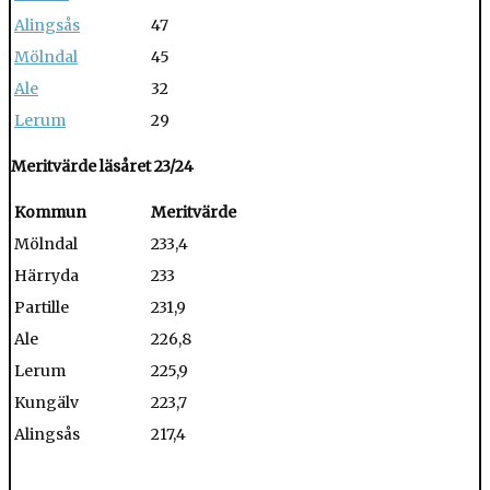
Alingsås
47
Mölndal
45
Ale
32
Lerum
29
Meritvärde läsåret 23/24
Kommun
Meritvärde
Mölndal
233,4
Härryda
233
Partille
231,9
Ale
226,8
Lerum
225,9
Kungälv
223,7
Alingsås
217,4