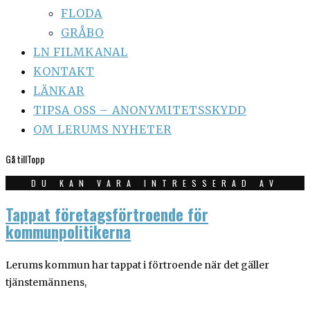
FLODA
GRÅBO
LN FILMKANAL
KONTAKT
LÄNKAR
TIPSA OSS – ANONYMITETSSKYDD
OM LERUMS NYHETER
Gå till
Topp
DU KAN VARA INTRESSERAD AV
Tappat företagsförtroende för
kommunpolitikerna
Lerums kommun har tappat i förtroende när det gäller
tjänstemännens,