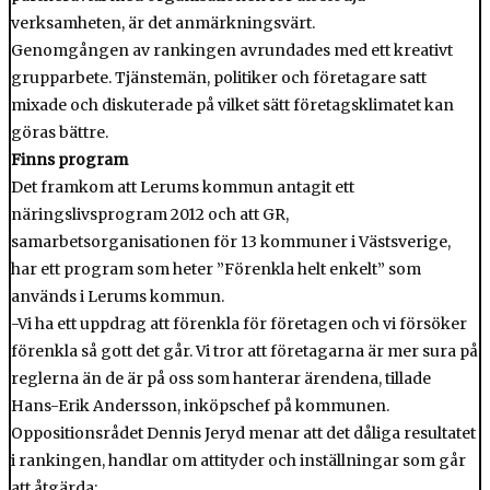
verksamheten, är det anmärkningsvärt.
Genomgången av rankingen avrundades med ett kreativt
grupparbete. Tjänstemän, politiker och företagare satt
mixade och diskuterade på vilket sätt företagsklimatet kan
göras bättre.
Finns program
Det framkom att Lerums kommun antagit ett
näringslivsprogram 2012 och att GR,
samarbetsorganisationen för 13 kommuner i Västsverige,
har ett program som heter ”Förenkla helt enkelt” som
används i Lerums kommun.
-Vi ha ett uppdrag att förenkla för företagen och vi försöker
förenkla så gott det går. Vi tror att företagarna är mer sura på
reglerna än de är på oss som hanterar ärendena, tillade
Hans-Erik Andersson, inköpschef på kommunen.
Oppositionsrådet Dennis Jeryd menar att det dåliga resultatet
i rankingen, handlar om attityder och inställningar som går
att åtgärda: