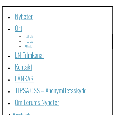
Nyheter
Ort
LERUM
FLODA
GRÅBO
LN Filmkanal
Kontakt
LÄNKAR
TIPSA OSS – Anonymitetsskydd
Om Lerums Nyheter
Facebook