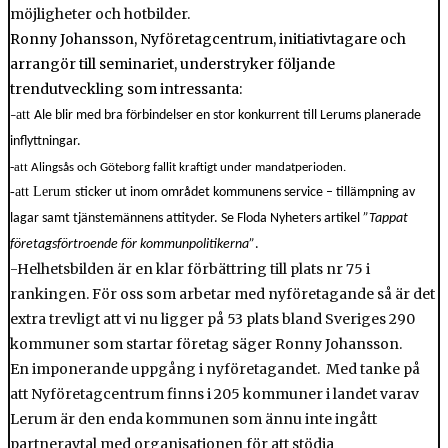
möjligheter och hotbilder.
Ronny Johansson, Nyföretagcentrum, initiativtagare och
arrangör till seminariet, understryker följande
trendutveckling som intressanta:
att
Ale blir med bra förbindelser en stor konkurrent till Lerums planerade
–
inflyttningar.
-att
Alingsås och Göteborg fallit kraftigt under mandatperioden.
-att Lerum
sticker ut inom området kommunens service – tillämpning av
lagar samt tjänstemännens attityder. Se Floda Nyheters artikel
”Tappat
företagsförtroende för kommunpolitikerna”
.
-Helhetsbilden är en klar förbättring till plats nr 75 i
rankingen. För oss som arbetar med nyföretagande så är det
extra trevligt att vi nu ligger på 53 plats bland Sveriges 290
kommuner som startar företag säger Ronny Johansson.
En imponerande uppgång i nyföretagandet. Med tanke på
att Nyföretagcentrum finns i 205 kommuner i landet varav
Lerum är den enda kommunen som ännu inte ingått
partneravtal med organisationen för att stödja