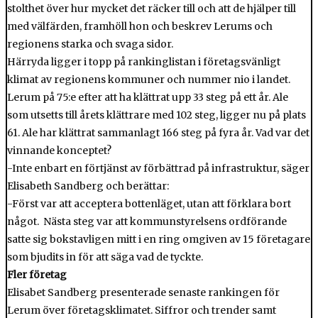
stolthet över hur mycket det räcker till och att de hjälper till
med välfärden, framhöll hon och beskrev Lerums och
regionens starka och svaga sidor.
Härryda ligger i topp på rankinglistan i företagsvänligt
klimat av regionens kommuner och nummer nio i landet.
Lerum på 75:e efter att ha klättrat upp 33 steg på ett år. Ale
som utsetts till årets klättrare med 102 steg, ligger nu på plats
61. Ale har klättrat sammanlagt 166 steg på fyra år. Vad var det
vinnande konceptet?
-Inte enbart en förtjänst av förbättrad på infrastruktur, säger
Elisabeth Sandberg och berättar:
-Först var att acceptera bottenläget, utan att förklara bort
något. Nästa steg var att kommunstyrelsens ordförande
satte sig bokstavligen mitt i en ring omgiven av 15 företagare
som bjudits in för att säga vad de tyckte.
Fler företag
Elisabet Sandberg presenterade senaste rankingen för
Lerum över företagsklimatet. Siffror och trender samt