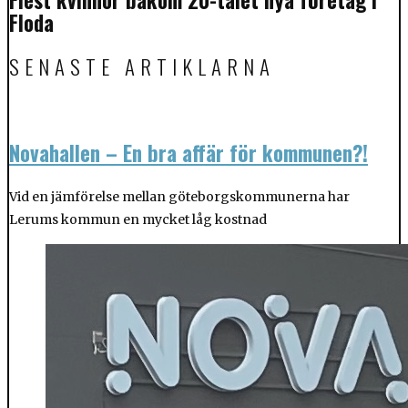
Flest kvinnor bakom 20-talet nya företag i
Floda
SENASTE ARTIKLARNA
Novahallen – En bra affär för kommunen?!
Vid en jämförelse mellan göteborgskommunerna har
Lerums kommun en mycket låg kostnad