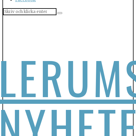
LERUM
NYHET