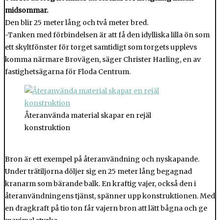
midsommar.
Den blir 25 meter lång och två meter bred.
-Tanken med förbindelsen är att få den idylliska lilla ön som
ett skyltfönster för torget samtidigt som torgets upplevs
komma närmare Brovägen, säger Christer Harling, en av
fastighetsägarna för Floda Centrum.
Återanvända material skapar en rejäl
konstruktion
Bron är ett exempel på återanvändning och nyskapande.
Under trätiljorna döljer sig en 25 meter lång begagnad
kranarm som bärande balk. En kraftig vajer, också den i
återanvändningens tjänst, spänner upp konstruktionen. Med
en dragkraft på tio ton får vajern bron att lätt bågna och ge