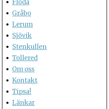
Floda
Gråbo
Lerum
Sjövik
Stenkullen
Tollered
Om oss
Kontakt
Tipsa!
Länkar