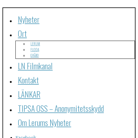
Nyheter
Ort
LERUM
FLODA
GRÅBO
LN Filmkanal
Kontakt
LÄNKAR
TIPSA OSS – Anonymitetsskydd
Om Lerums Nyheter
Facebook