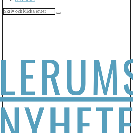
LERUM
NYHET