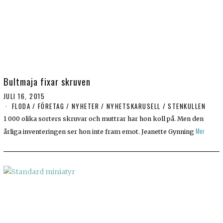
Bultmaja fixar skruven
JULI 16, 2015
FLODA
/
FÖRETAG
/
NYHETER
/
NYHETSKARUSELL
/
STENKULLEN
1 000 olika sorters skruvar och muttrar har hon koll på. Men den
Mer
årliga inventeringen ser hon inte fram emot. Jeanette Gynning