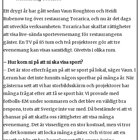
Ett drygt år har gått sedan Vaun Roughton och Heidi
Rubenow tog över restaurang Torarica, och nu är det dags
att utveckla verksamheten. Torarica har skaffat rättigheter
att visa live-sända sportevenemang för restaurangens
gäster. En TV på 85 tum och två projektorer gör att tre
evenemang kan visas samtidigt. Givetvis i olika rum.
– Hur kom ni på att ni ska visa sport?
– Det är stor efterfrågan på att se sport på lokal, säger Vaun. I
Lerum har det inte funnits någon sportbar på många år. När
gästerna sett att vi har storbildsskärm och projektorer har
många frågat efter att få se sport här. Vi provade med
fotbolls-EM under sommaren och det blev en väldigt bra
respons, trots att Sverige inte var med. Då bestämde vi att vi
chansar på att skaffa oss rättigheter att visa många
evenemang. Det är visserligen en stor kostnad, men vi tror
att det kommer att locka många gäster. Och vi tror att en