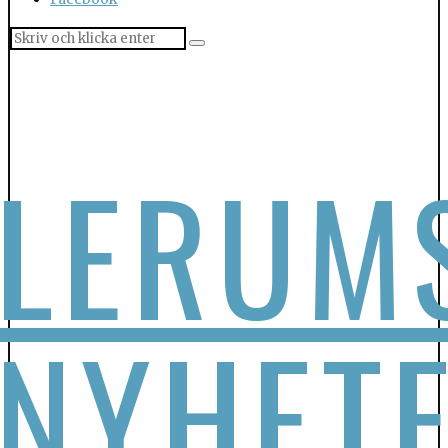
LERUM
NYHET