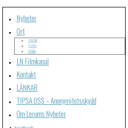
Nyheter
Ort
LERUM
FLODA
GRÅBO
LN Filmkanal
Kontakt
LÄNKAR
TIPSA OSS – Anonymitetsskydd
Om Lerums Nyheter
Facebook