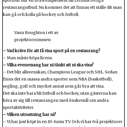
sportbar blir ett bra komplement till Lerums övriga
restaurangutbud. Nu kommer det att finnas ett ställe dit man
kan gå och kolla på hockey och fotboll.
Vaun Roughton i ett av
projektorrummen
– Vad krävs för att få visa sport på en restaurang?
– Man måste köpa licens.
– Vilka evenemang har ni tänkt att ni ska visa?
– Det blir allsvenskan, Champions League och SHL. Sedan
finns det en massa andra sporter som NBA (basketboll),
segling, golf och mycket annat som går bra att visa.
Det ska inte bara bli fotboll och hockey, utan gästerna kan
höra av sig till restaurangen med önskemål om andra
sportaktiviteter.
– Vilken utrustning har ni?
– Vi har just köpt in en 85-tums TV. Och vi har två projektorer