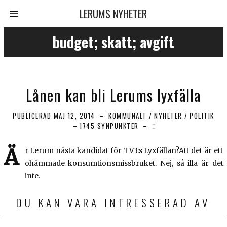
LERUMS NYHETER
budget; skatt; avgift
Lånen kan bli Lerums lyxfälla
PUBLICERAD
MAJ 12, 2014
KOMMUNALT
/
NYHETER
/
POLITIK
1745 SYNPUNKTER
Ä
r Lerum nästa kandidat för TV3:s Lyxfällan?Att det är ett
ohämmade konsumtionsmissbruket. Nej, så illa är det
inte.
DU KAN VARA INTRESSERAD AV