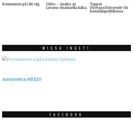
Kommunen på rätt väg
Video – Analys av
Tappat
Lerums finansiella hälsa
företagsförtroende för
kommunpolitikerna
MISSA INGET!
Annonsera vid E20
FACEBOOK