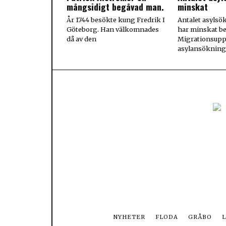
mångsidigt begåvad man.
minskat
År 1744 besökte kung Fredrik I
Antalet asylsö
Göteborg. Han välkomnades
har minskat be
då av den
Migrationsuppg
asylansökning
NYHETER
FLODA
GRÅBO