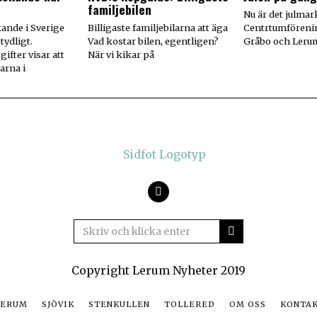
familjebilen
Nu är det julmar
kande i Sverige
Billigaste familjebilarna att äga
Centrtumförenin
tydligt.
Vad kostar bilen, egentligen?
Gråbo och Leru
ifter visar att
När vi kikar på
arna i
Facebook
Copyright Lerum Nyheter 2019
LERUM
SJÖVIK
STENKULLEN
TOLLERED
OM OSS
KONTA