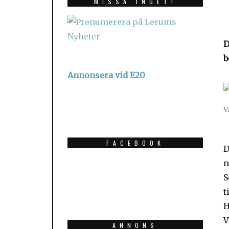
MISSA INGET!
D
b
Annonsera vid E20
V
FACEBOOK
D
n
S
t
H
V
ANNONS