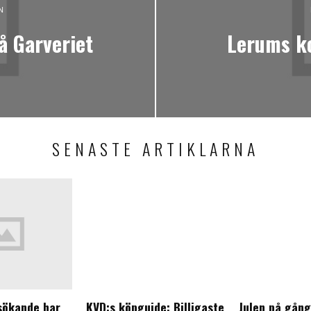
N
å Garveriet
Lerums ko
SENASTE ARTIKLARNA
sökande har
KVD:s köpguide: Billigaste
Julen på gång