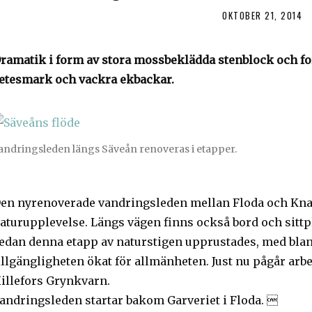
OKTOBER 21, 2014
ramatik i form av stora mossbeklädda stenblock och 
etesmark och vackra ekbackar.
andringsleden längs Säveån renoveras i etapper.
en nyrenoverade vandringsleden mellan Floda och Knav
aturupplevelse. Längs vägen finns också bord och sittpl
edan denna etapp av naturstigen upprustades, med blan
illgängligheten ökat för allmänheten. Just nu pågår arbet
illefors Grynkvarn.
andringsleden startar bakom Garveriet i Floda. 