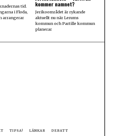
kommer namnet?
knadernas tid.
garna i Floda,
Jerikoområdet är rykande
m arrangerar
aktuellt nu när Lerums
kommun och Partille kommun
planerar
KT
TIPSA!
LÄNKAR
DEBATT