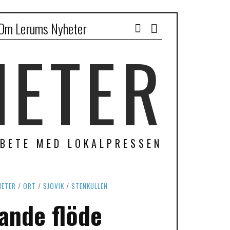
Om Lerums Nyheter
Facebook
HETER
RBETE MED LOKALPRESSEN
HETER
/
ORT
/
SJÖVIK
/
STENKULLEN
ande flöde