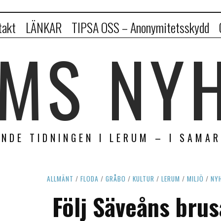
takt
LÄNKAR
TIPSA OSS – Anonymitetsskydd
MS NY
NDE TIDNINGEN I LERUM – I SAMA
ALLMÄNT
/
FLODA
/
GRÅBO
/
KULTUR
/
LERUM
/
MILJÖ
/
NY
Följ Säveåns brus