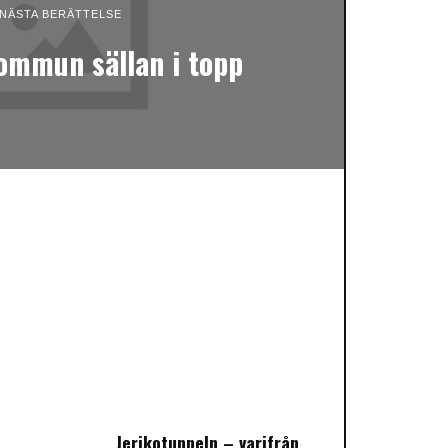
NÄSTA BERÄTTELSE
mmun sällan i topp
Jerikotunneln – varifrån