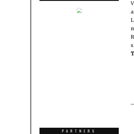
V
a
L
m
R
s
T
PARTNERS