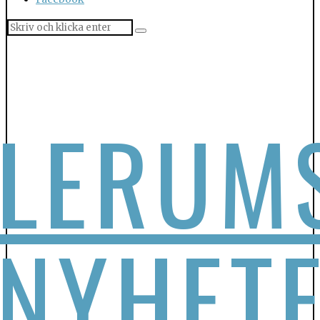
LERUM
NYHET