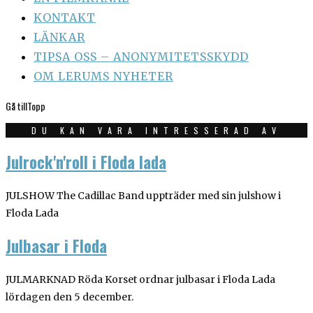
KONTAKT
LÄNKAR
TIPSA OSS – ANONYMITETSSKYDD
OM LERUMS NYHETER
Gå till
Topp
DU KAN VARA INTRESSERAD AV
Julrock'n'roll i Floda lada
JULSHOW The Cadillac Band uppträder med sin julshow i
Floda Lada
Julbasar i Floda
JULMARKNAD Röda Korset ordnar julbasar i Floda Lada
lördagen den 5 december.