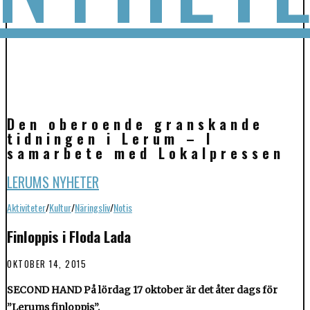
Den oberoende granskande
tidningen i Lerum – I
samarbete med Lokalpressen
LERUMS NYHETER
Aktiviteter
/
Kultur
/
Näringsliv
/
Notis
Finloppis i Floda Lada
OKTOBER 14, 2015
SECOND HAND På lördag 17 oktober är det åter dags för
”Lerums finloppis”.