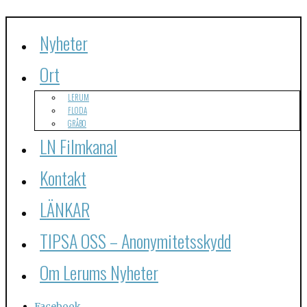
Nyheter
Ort
LERUM
FLODA
GRÅBO
LN Filmkanal
Kontakt
LÄNKAR
TIPSA OSS – Anonymitetsskydd
Om Lerums Nyheter
Facebook