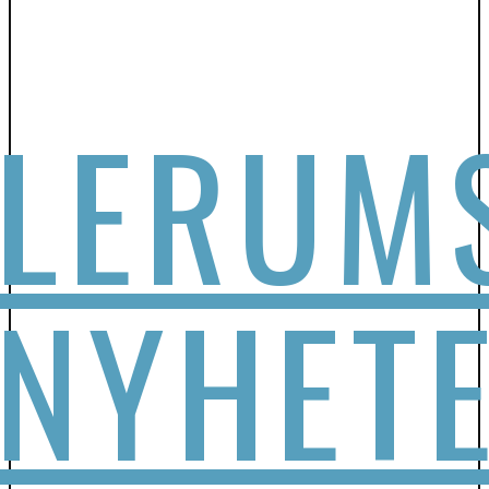
LERUM
NYHET