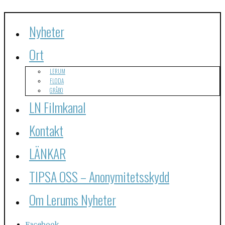
Nyheter
Ort
LERUM
FLODA
GRÅBO
LN Filmkanal
Kontakt
LÄNKAR
TIPSA OSS – Anonymitetsskydd
Om Lerums Nyheter
Facebook