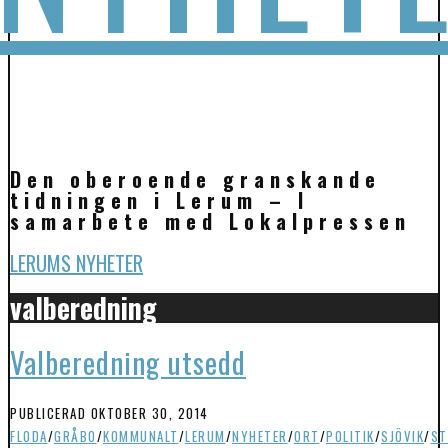
Den oberoende granskande
tidningen i Lerum – I
samarbete med Lokalpressen
LERUMS NYHETER
valberedning
Valberedning utsedd
PUBLICERAD
OKTOBER 30, 2014
FLODA
/
GRÅBO
/
KOMMUNALT
/
LERUM
/
NYHETER
/
ORT
/
POLITIK
/
SJÖVIK
/
ST