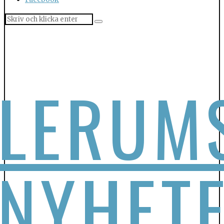
LERUM
NYHET