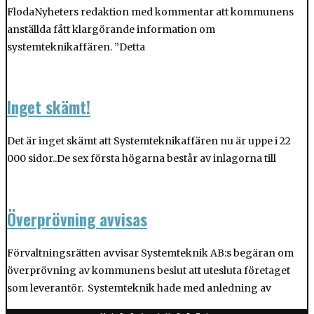
FlodaNyheters redaktion med kommentar att kommunens
anställda fått klargörande information om
systemteknikaffären. ”Detta
Inget skämt!
Det är inget skämt att Systemteknikaffären nu är uppe i 22
000 sidor..De sex första högarna består av inlagorna till
Överprövning avvisas
Förvaltningsrätten avvisar Systemteknik AB:s begäran om
överprövning av kommunens beslut att utesluta företaget
som leverantör. Systemteknik hade med anledning av