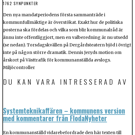
1762 SYNPUNKTER
Den nya mandatperiodens första sammanträde i
kommunfullmäktige är överstökat. Exakt hur de politiska
posterna ska fördelas och vilka som blir kommunalråd är
ännu inte offentliggjort, men en valberedning är nu utsedd
(se nedan). Torsdagskvällen på Dergårdsteatern bjöd i övrigt
inte på någon större dramatik. Dennis Jeryds motion om
årskort på Västtrafik för kommunanställda avslogs.
Miljöcontroller
DU KAN VARA INTRESSERAD AV
Systemteknikaffären – kommunens version
med kommentarer från FlodaNyheter
En kommunanställd vidarebefordrade den här texten till