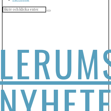
LERUM
NYHET