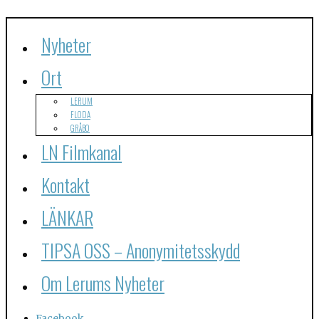
Nyheter
Ort
LERUM
FLODA
GRÅBO
LN Filmkanal
Kontakt
LÄNKAR
TIPSA OSS – Anonymitetsskydd
Om Lerums Nyheter
Facebook