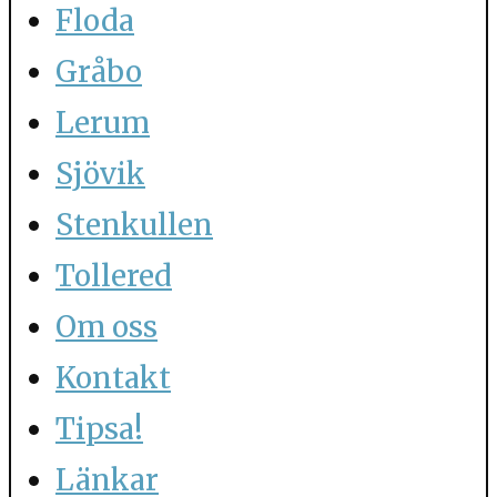
Floda
Gråbo
Lerum
Sjövik
Stenkullen
Tollered
Om oss
Kontakt
Tipsa!
Länkar