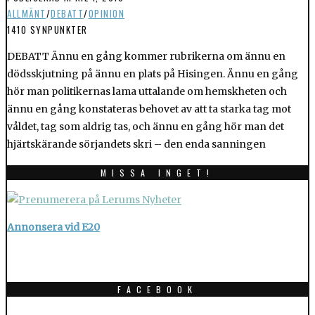
ALLMÄNT
/
DEBATT
/
OPINION
1410 SYNPUNKTER
DEBATT Ännu en gång kommer rubrikerna om ännu en
dödsskjutning på ännu en plats på Hisingen. Ännu en gång
hör man politikernas lama uttalande om hemskheten och
ännu en gång konstateras behovet av att ta starka tag mot
våldet, tag som aldrig tas, och ännu en gång hör man det
hjärtskärande sörjandets skri – den enda sanningen
MISSA INGET!
Annonsera vid E20
FACEBOOK