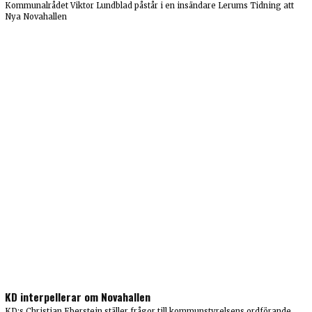
Kommunalrådet Viktor Lundblad påstår i en insändare Lerums Tidning att
Nya Novahallen
KD interpellerar om Novahallen
KD:s Christian Eberstein ställer frågor till kommunstyrelsens ordförande