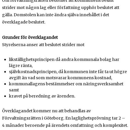
Om förvaltningsrätten bedömer att kommunens beslut
strider mot någon lag eller författning upphör beslutet att
gälla. Domstolen kan inte ändra själva innehållet i det
överklagade beslutet.
Grunder för överklagandet
Styrelserna anser att beslutet strider mot
likställighetsprincipen då andra kommunala bolag har
lägre ränta,
självkostnadsprincipen, då kommunen inte får ta ut högre
avgift än vad som motsvarar kommunens kostnad,
kommunallagens bestämmelser om näringsverksamhet
samt
kravet på beredning av ärenden.
Överklagandet kommer nu att behandlas av
Förvaltningsrätten i Göteborg. En laglighetsprövning tar 2 –
4 månader beroende på ärendets omfattning och komplexitet.