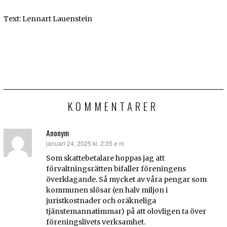
Text: Lennart Lauenstein
KOMMENTARER
Anonym
januari 24, 2025 kl. 2:35 e m
skriver:
Som skattebetalare hoppas jag att
förvaltningsrätten bifaller föreningens
överklagande. Så mycket av våra pengar som
kommunen slösar (en halv miljon i
juristkostnader och oräkneliga
tjänstemannatimmar) på att olovligen ta över
föreningslivets verksamhet.