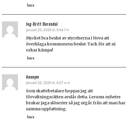
Svara
Ing-Britt Borendal
januari 23, 2025 kl. 9:44 f m
skriver:
Mycket bra beslut av styrelserna i Nova att
överklaga kommunens beslut. Tack för att ni
orkar kämpa!
Svara
Anonym
januari 22, 2025 kl. 6:27 e m
skriver:
Som skattebetalare hoppas jag att
förvaltningsrätten avslår detta. Lerums nyheter
brukar jaga slöserier så jag utgår från att man har
samma uppfattning.
Svara