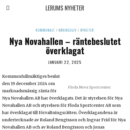
LERUMS NYHETER
KOMMUNALT
/
NÄRINGSLIV
/
NYHETER
Nya Novahallen – räntebeslutet
överklagat
JANUARI 22, 2025
J
A
N
Kommunfullmäktiges beslut
U
A
den 19 december 2024 om
Floda Nova Sportcenter
R
marknadsmässig ränta för
I
Nya Novahallen AB har överklagats. Det är styrelsen för Nya
2
2
Novahallen AB och styrelsen för Floda Sportcenter AB som
,
har överklagat till förvaltningsrätten. Överklagandena är
2
0
undertecknade av Roland Bengtsson och Ingvar Frid för Nya
2
Novahallen AB och av Roland Bengtsson och Jonas
5