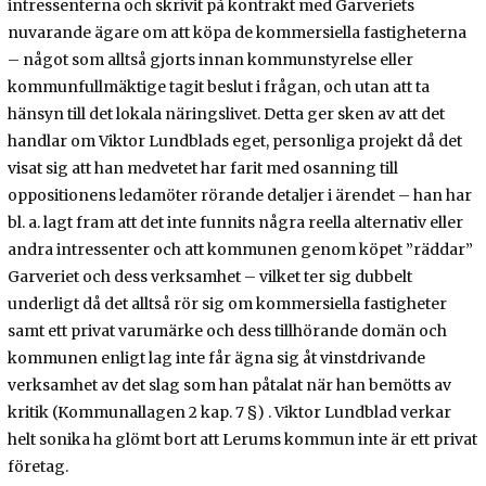
intressenterna och skrivit på kontrakt med Garveriets
nuvarande ägare om att köpa de kommersiella fastigheterna
– något som alltså gjorts innan kommunstyrelse eller
kommunfullmäktige tagit beslut i frågan, och utan att ta
hänsyn till det lokala näringslivet. Detta ger sken av att det
handlar om Viktor Lundblads eget, personliga projekt då det
visat sig att han medvetet har farit med osanning till
oppositionens ledamöter rörande detaljer i ärendet – han har
bl. a. lagt fram att det inte funnits några reella alternativ eller
andra intressenter och att kommunen genom köpet ”räddar”
Garveriet och dess verksamhet – vilket ter sig dubbelt
underligt då det alltså rör sig om kommersiella fastigheter
samt ett privat varumärke och dess tillhörande domän och
kommunen enligt lag inte får ägna sig åt vinstdrivande
verksamhet av det slag som han påtalat när han bemötts av
kritik (Kommunallagen 2 kap. 7 §) . Viktor Lundblad verkar
helt sonika ha glömt bort att Lerums kommun inte är ett privat
företag.