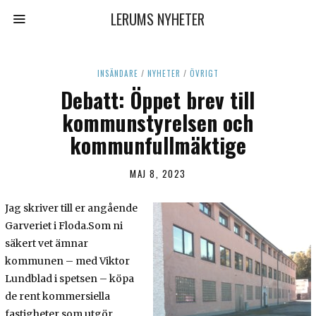
LERUMS NYHETER
INSÄNDARE
/
NYHETER
/
ÖVRIGT
Debatt: Öppet brev till
kommunstyrelsen och
kommunfullmäktige
MAJ 8, 2023
M
A
J
Jag skriver till er angående
1
0
Garveriet i Floda.Som ni
,
säkert vet ämnar
2
kommunen – med Viktor
0
2
Lundblad i spetsen – köpa
3
de rent kommersiella
fastigheter som utgör