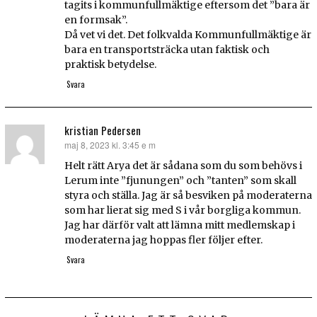
tagits i kommunfullmäktige eftersom det ”bara är
en formsak”.
Då vet vi det. Det folkvalda Kommunfullmäktige är
bara en transportsträcka utan faktisk och
praktisk betydelse.
Svara
kristian Pedersen
maj 8, 2023 kl. 3:45 e m
skriver:
Helt rätt Arya det är sådana som du som behövs i
Lerum inte ”fjunungen” och ”tanten” som skall
styra och ställa. Jag är så besviken på moderaterna
som har lierat sig med S i vår borgliga kommun.
Jag har därför valt att lämna mitt medlemskap i
moderaterna jag hoppas fler följer efter.
Svara