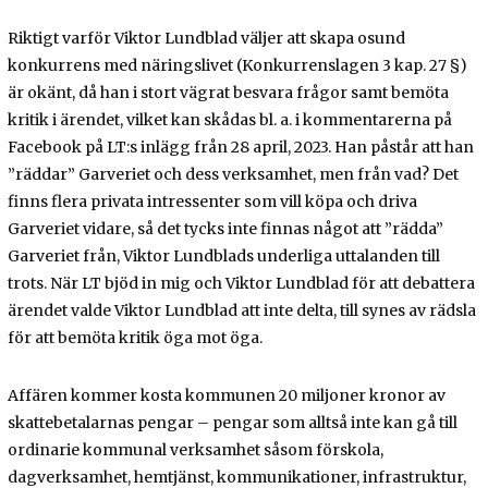
Riktigt varför Viktor Lundblad väljer att skapa osund
konkurrens med näringslivet (Konkurrenslagen 3 kap. 27 §)
är okänt, då han i stort vägrat besvara frågor samt bemöta
kritik i ärendet, vilket kan skådas bl. a. i kommentarerna på
Facebook på LT:s inlägg från 28 april, 2023. Han påstår att han
”räddar” Garveriet och dess verksamhet, men från vad? Det
finns flera privata intressenter som vill köpa och driva
Garveriet vidare, så det tycks inte finnas något att ”rädda”
Garveriet från, Viktor Lundblads underliga uttalanden till
trots. När LT bjöd in mig och Viktor Lundblad för att debattera
ärendet valde Viktor Lundblad att inte delta, till synes av rädsla
för att bemöta kritik öga mot öga.
Affären kommer kosta kommunen 20 miljoner kronor av
skattebetalarnas pengar – pengar som alltså inte kan gå till
ordinarie kommunal verksamhet såsom förskola,
dagverksamhet, hemtjänst, kommunikationer, infrastruktur,