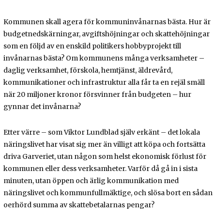
Kommunen skall agera för kommuninvånarnas bästa. Hur är
budgetnedskärningar, avgiftshöjningar och skattehöjningar
som en följd av en enskild politikers hobbyprojekt till
invånarnas bästa? Om kommunens många verksamheter –
daglig verksamhet, förskola, hemtjänst, äldrevård,
kommunikationer och infrastruktur alla får ta en rejäl smäll
när 20 miljoner kronor försvinner från budgeten – hur
gynnar det invånarna?
Etter värre – som Viktor Lundblad själv erkänt – det lokala
näringslivet har visat sig mer än villigt att köpa och fortsätta
driva Garveriet, utan någon som helst ekonomisk förlust för
kommunen eller dess verksamheter. Varför då gå in i sista
minuten, utan öppen och ärlig kommunikation med
näringslivet och kommunfullmäktige, och slösa bort en sådan
oerhörd summa av skattebetalarnas pengar?