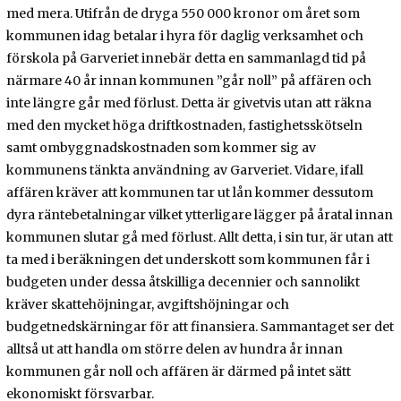
med mera. Utifrån de dryga 550 000 kronor om året som
kommunen idag betalar i hyra för daglig verksamhet och
förskola på Garveriet innebär detta en sammanlagd tid på
närmare 40 år innan kommunen ”går noll” på affären och
inte längre går med förlust. Detta är givetvis utan att räkna
med den mycket höga driftkostnaden, fastighetsskötseln
samt ombyggnadskostnaden som kommer sig av
kommunens tänkta användning av Garveriet. Vidare, ifall
affären kräver att kommunen tar ut lån kommer dessutom
dyra räntebetalningar vilket ytterligare lägger på åratal innan
kommunen slutar gå med förlust. Allt detta, i sin tur, är utan att
ta med i beräkningen det underskott som kommunen får i
budgeten under dessa åtskilliga decennier och sannolikt
kräver skattehöjningar, avgiftshöjningar och
budgetnedskärningar för att finansiera. Sammantaget ser det
alltså ut att handla om större delen av hundra år innan
kommunen går noll och affären är därmed på intet sätt
ekonomiskt försvarbar.