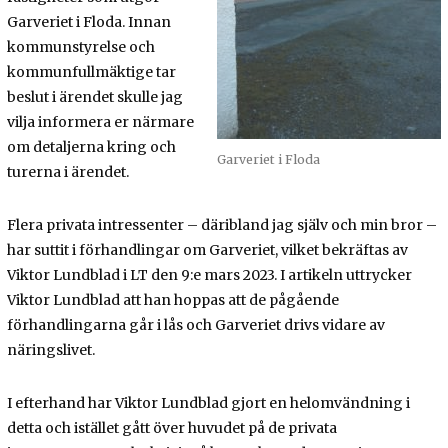
Garveriet i Floda. Innan
kommunstyrelse och
kommunfullmäktige tar
beslut i ärendet skulle jag
vilja informera er närmare
om detaljerna kring och
Garveriet i Floda
turerna i ärendet.
Flera privata intressenter – däribland jag själv och min bror –
har suttit i förhandlingar om Garveriet, vilket bekräftas av
Viktor Lundblad i LT den 9:e mars 2023. I artikeln uttrycker
Viktor Lundblad att han hoppas att de pågående
förhandlingarna går i lås och Garveriet drivs vidare av
näringslivet.
I efterhand har Viktor Lundblad gjort en helomvändning i
detta och istället gått över huvudet på de privata