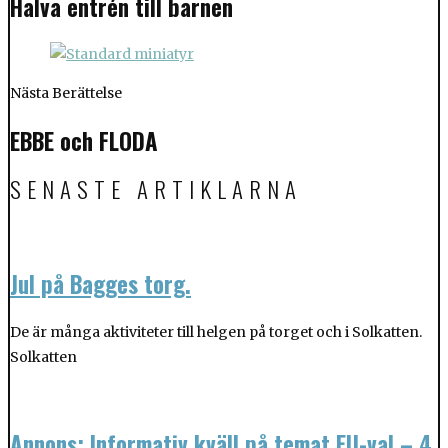
Halva entrén till barnen
Nästa Berättelse
EBBE och FLODA
SENASTE ARTIKLARNA
Jul på Bagges torg.
De är många aktiviteter till helgen på torget och i Solkatten.
Solkatten
Annons: Informativ kväll på temat EU-val – 4