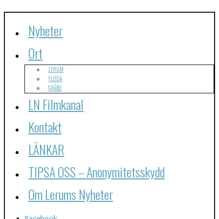
Nyheter
Ort
LERUM
FLODA
GRÅBO
LN Filmkanal
Kontakt
LÄNKAR
TIPSA OSS – Anonymitetsskydd
Om Lerums Nyheter
Facebook