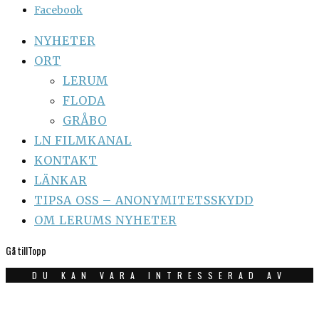
Facebook
NYHETER
ORT
LERUM
FLODA
GRÅBO
LN FILMKANAL
KONTAKT
LÄNKAR
TIPSA OSS – ANONYMITETSSKYDD
OM LERUMS NYHETER
Gå till
Topp
DU KAN VARA INTRESSERAD AV