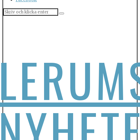
LERUM
NYHET