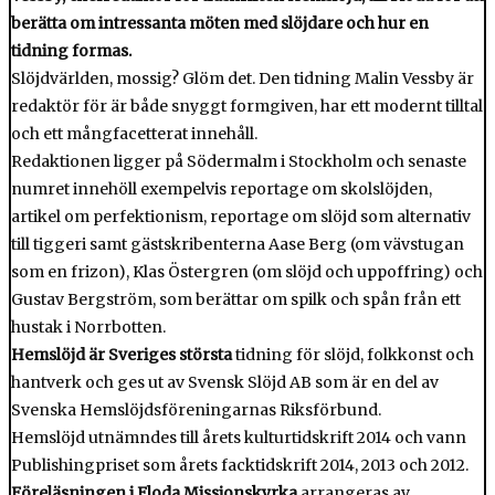
berätta om intressanta möten med slöjdare och hur en
tidning formas.
Slöjdvärlden, mossig? Glöm det. Den tidning Malin Vessby är
redaktör för är både snyggt formgiven, har ett modernt tilltal
och ett mångfacetterat innehåll.
Redaktionen ligger på Södermalm i Stockholm och senaste
numret innehöll exempelvis reportage om skolslöjden,
artikel om perfektionism, reportage om slöjd som alternativ
till tiggeri samt gästskribenterna Aase Berg (om vävstugan
som en frizon), Klas Östergren (om slöjd och uppoffring) och
Gustav Bergström, som berättar om spilk och spån från ett
hustak i Norrbotten.
Hemslöjd är Sveriges största
tidning för slöjd, folkkonst och
hantverk och ges ut av Svensk Slöjd AB som är en del av
Svenska Hemslöjdsföreningarnas Riksförbund.
Hemslöjd utnämndes till årets kulturtidskrift 2014 och vann
Publishingpriset som årets facktidskrift 2014, 2013 och 2012.
Föreläsningen i Floda Missionskyrka
arrangeras av