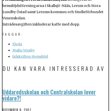
hemslöjdsföreningarna i Skallsjö-Nääs, Lerum och Stora
Lundby Östad samt Lerums kommun och Studieförbundet
Vuxenskolan.
Inträdesavgiften inkluderar kaffe med dopp.
TAGGAR:
Floda
Malin Vessby
tidskriften Hemslöjd
DU KAN VARA INTRESSERAD AV
Uddaredsskolan och Centralskolan lever
vidare?!
DECEMBER 6, 2017