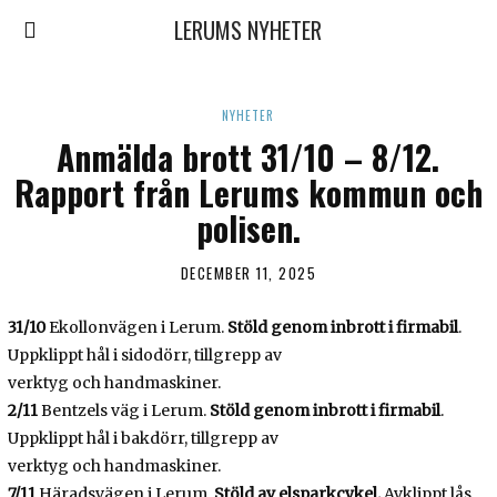
LERUMS NYHETER
NYHETER
Anmälda brott 31/10 – 8/12.
Rapport från Lerums kommun och
polisen.
DECEMBER 11, 2025
31/10
Ekollonvägen i Lerum.
Stöld genom inbrott i firmabil
.
Uppklippt hål i sidodörr, tillgrepp av
verktyg och handmaskiner.
2/11
Bentzels väg i Lerum.
Stöld genom inbrott i firmabil
.
Uppklippt hål i bakdörr, tillgrepp av
verktyg och handmaskiner.
7/11
Häradsvägen i Lerum.
Stöld av elsparkcykel.
Avklippt lås.