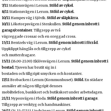
7/11
Stationsvägen i Lerum.
Stöld av cykel
.
8/11
Stationsvägen i Lerum.
Stöld av cykel.
10/11
Hampes väg i Sjövik.
Stöld av släpkärra
.
10/11
Löketorpsvägen i Stenkullen.
Stöld genom inbrott i
garage/container
. Tillgrepp av två
vägreggade crossar och en oreggad cross.
15/11
Bentzels väg i Lerum.
Stöld genom inbrott i förråd
.
Uppklippt hänglås och tillgrepp av cykel
och mutterdragare.
15/11
(16.00-21.00) Eklövsvägen i Lerum.
Stöld genom inbrott i
bostad.
Tjuven har brutit sig in i
bostaden och tillgripit smycken och kontanter.
17/11
Brobacken i Lerum (Kommunhuset).
Stöld.
En städare
anmäler att någon tillgripit dennes
mobiltelefon, bankkort och butikskort under arbetsdagen.
21/11
Nyponvägen i Floda.
Stöld genom inbrott i garage
.
Tillgrepp av verktyg och handmaskiner.
26/11
(14.15-17.15) Lindvägen i Lerum.
Stöld genom inbrott i