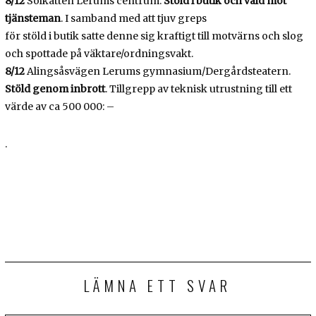
8/12
Solkatten Lerums centrum.
Stöld i butik och våld mot
tjänsteman
. I samband med att tjuv greps
för stöld i butik satte denne sig kraftigt till motvärns och slog
och spottade på väktare/ordningsvakt.
8/12
Alingsåsvägen Lerums gymnasium/Dergårdsteatern.
Stöld genom inbrott
. Tillgrepp av teknisk utrustning till ett
värde av ca 500 000: –
.
LÄMNA ETT SVAR