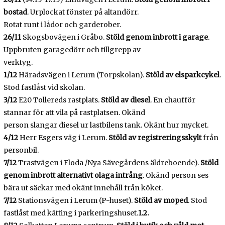
bostad
. Urplockat fönster på altandörr.
Rotat runt i lådor och garderober.
26/11
Skogsbovägen i Gråbo.
Stöld genom inbrott i garage
.
Uppbruten garagedörr och tillgrepp av
verktyg.
1/12
Häradsvägen i Lerum (Torpskolan).
Stöld av elsparkcykel
.
Stod fastlåst vid skolan.
3/12
E20 Tollereds rastplats.
Stöld av diesel
. En chaufför
stannar för att vila på rastplatsen. Okänd
person slangar diesel ur lastbilens tank. Okänt hur mycket.
4/12
Herr Esgers väg i Lerum.
Stöld av registreringsskylt
från
personbil.
7/12
Trastvägen i Floda /Nya Sävegårdens äldreboende).
Stöld
genom inbrott alternativt olaga
intrång
. Okänd person ses
bära ut säckar med okänt innehåll från köket.
7/12
Stationsvägen i Lerum (P-huset).
Stöld av moped
. Stod
fastlåst med kätting i parkeringshuset.
1.2.