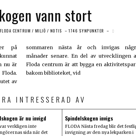
kogen vann stort
FLODA CENTRUM
/
MILJÖ
/
NOTIS
1746 SYNPUNKTER
er på
s några
kunnat
ingen av
h nu är
itetspark
 Floda.
bakom biblioteket, vid
utet av
ARA INTRESSERAD AV
lskogen är nu invigd
Spindelskogen invigs
var verkligen inte
FLODA Nästa fredag blir det festli
ngörernas sida när det
invigning av den nya lekparken i