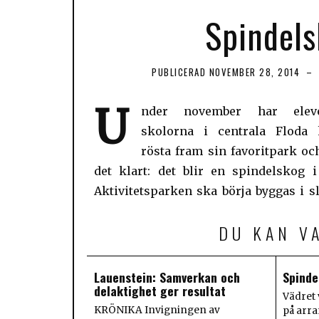
Spindels
PUBLICERAD
NOVEMBER 28, 2014
U
nder november har elev
sommaren nästa år och inviga
skolorna i centrala Floda 
månader senare. En del av utveckl
rösta fram sin favoritpark oc
Floda centrum är att bygga en aktiv
det klart: det blir en spindelskog i
Aktivitetsparken ska börja byggas i sl
DU KAN V
Lauenstein: Samverkan och
Spinde
delaktighet ger resultat
Vädret 
KRÖNIKA Invigningen av
på arra