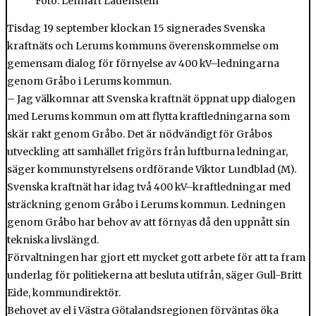
Foto: Lennart Lauenstein
Tisdag 19 september klockan 15 signerades Svenska
kraftnäts och Lerums kommuns överenskommelse om
gemensam dialog för förnyelse av 400 kV–ledningarna
genom Gråbo i Lerums kommun.
– Jag välkomnar att Svenska kraftnät öppnat upp dialogen
med Lerums kommun om att flytta kraftledningarna som
skär rakt genom Gråbo. Det är nödvändigt för Gråbos
utveckling att samhället frigörs från luftburna ledningar,
säger kommunstyrelsens ordförande Viktor Lundblad (M).
Svenska kraftnät har idag två 400 kV–kraftledningar med
sträckning genom Gråbo i Lerums kommun. Ledningen
genom Gråbo har behov av att förnyas då den uppnått sin
tekniska livslängd.
Förvaltningen har gjort ett mycket gott arbete för att ta fram
underlag för politiekerna att besluta utifrån, säger Gull-Britt
Eide, kommundirektör.
Behovet av el i Västra Götalandsregionen förväntas öka