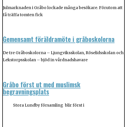
Julmarknaden i Gråbo lockade många besökare. Förutom att
få träffa tomten fick
Gemensamt föräldramöte i gråboskolorna
De tre Gråboskolorna – Ljungviksskolan, Röselidsskolan och
Lekstorpsskolan – bjöd in vårdnadshavare
Gråbo först ut med muslimsk
begravningsplats
Stora Lundby församling blir först i