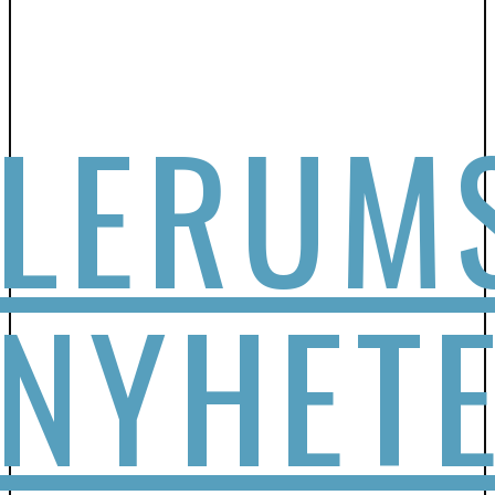
LERUM
NYHET